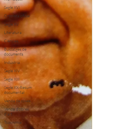
Segle XVI
Cronista oficial
Segle XV
Literatura
Ciències
Buidatges de
documents
Indústria
Segle XIV
Segle XIII
Segle XX-Resum
documental
Venda de coses
Venda d'obres
d'art
Toponímia