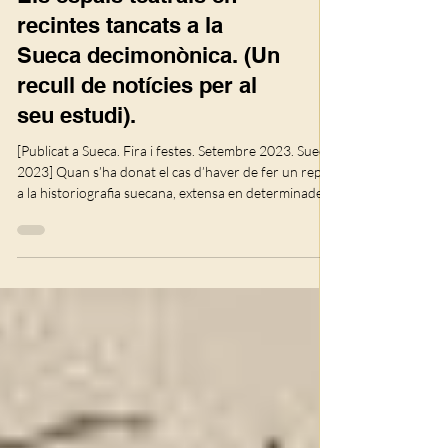
Arts plàstiques
Els espais teatrals en
recintes tancats a la
Sueca decimonònica. (Un
recull de notícies per al
seu estudi).
[Publicat a Sueca. Fira i festes. Setembre 2023. Sueca,
2023] Quan s’ha donat el cas d’haver de fer un repàs
a la histo­riografia suecana, extensa en determinades
temàtiques, increïblement deficitària en altres, m’ha
sorprés l’escàs inte­rés d’historiadors i erudits, no
importa si nadius o forasters, pels espais escènics
teatrals de la nostra localitat, i això que, ací, a Sueca,
l’art dramàtic ha estat un referent sociocultural de
primer ordre, que se sàpia, des dels inicis d