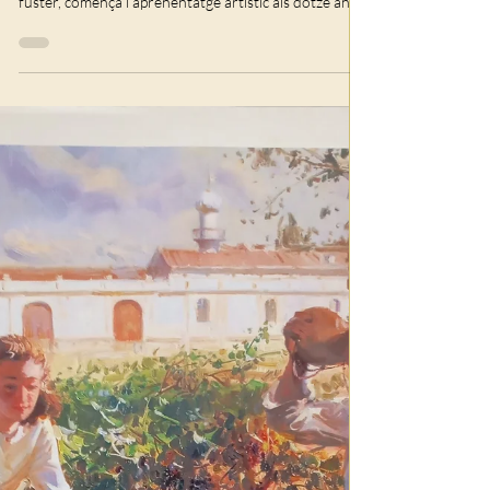
Arts plàstiques
VENDA DE QUADRES
DE SALVADOR PLA BO
(Sueca, segle XIX)
Nota: les mesures s'indiquen sense comptar el marc.
Sueca, 26/II/1848–Barcelona?, ? Pintor. Fill d’un
fuster, començà l’aprenentatge artístic als dotze anys,
a la valenciana Acadèmia de Sant Carles, on es va
matricular en les assignatures d’Aritmètica i
Geometria per a dibuixants; estudis que seguiren fins
al curs 1864-65, quan la seua família ja s’havia
establert definitivament a València. En els seus
començaments com a pintor floral va imitar Francesc
Domingo. El 1874 se n