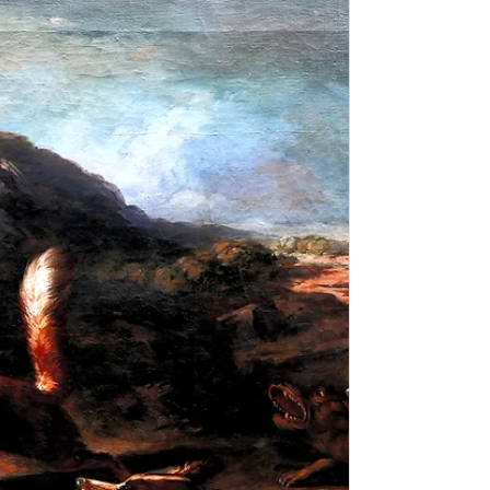
DURÁ VIDAL, Simeón
[Text publicat en Personatges històrics suecans.
Diccionari biogràfic. Sueca. Llibreria Sant Pere, 2009,
amb modificacions posteriors] Sueca, 24/III/1849–
València, 7/X/1931. Litògraf. Descendia d’una família
d’immigrants murcians, de modesta condició. Als
dotze anys començà a treballar a la litografia d’Anto­
nio Pascual Abad, Alcoià establert a València. Amb un
préstec de dues-centes pessetes adquirí una premsa i
pedres per a centrar-se únicament i exclusiva a la
producció de