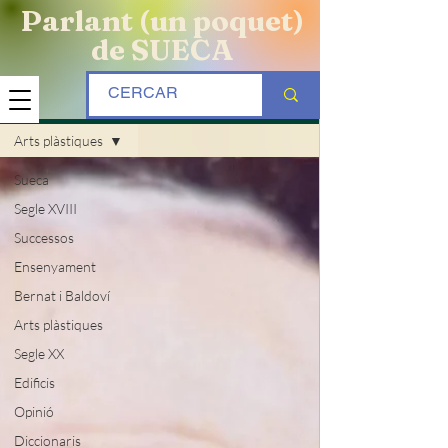
Parlant (un poquet)
de SUECA
BLOG
Arts plàstiques
Sueca
Segle XVIII
Successos
Ensenyament
Bernat i Baldoví
Arts plàstiques
Segle XX
Edificis
Opinió
Diccionaris