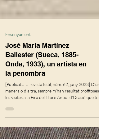
Ensenyament
José María Martínez
Ballester (Sueca, 1885-
Onda, 1933), un artista en
la penombra
[Publicat a la revista Estil, núm. 62, juny 2023] D’una
manera o d’altra, sempre m’han resultat profito­ses
les visites a la Fira del Llibre Antic i d’Ocasió que tots
els anys organitza a València el Gremi de Llibreters de