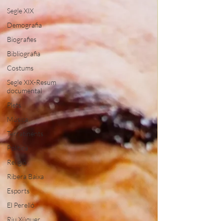
Segle XIX
Demografia
Biografies
Bibliografia
Costums
Segle XIX-Resum
documental
Plets
Música
Terratinents
Política
Religió
Ribera Baixa
Esports
El Perelló
Riu Xúquer