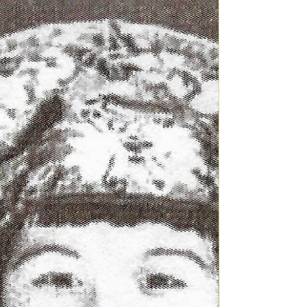
Vell, a la gran via del Marqués del Túria. Unes
vegades, tro­bant llibres que feia molt de temps havia
desistit d’aconse­guir; unes altres, en aparéixer
documents textuals o gràfics que desconeixia la seua
existència; i sempre, després de llar­gues xarrades