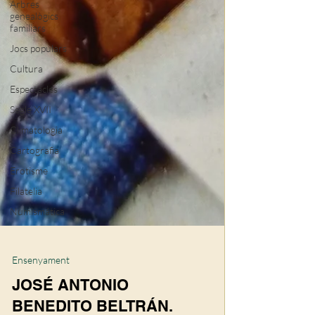
Arbres
genealògics
familiars
Jocs populars
Cultura
Espectacles
Segle XVII
Climatologia
Cartografia
Erotisme
Filatelia
Numismática
Ensenyament
JOSÉ ANTONIO