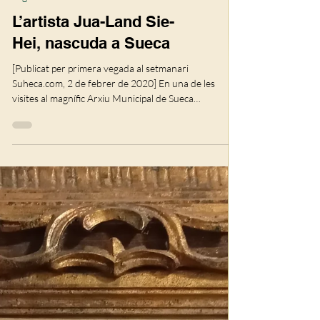
Segle XX
L’artista Jua-Land Sie-
Hei, nascuda a Sueca
[Publicat per primera vegada al setmanari
Suheca.com, 2 de febrer de 2020] En una de les
visites al magnífic Arxiu Muni­cipal de Sueca
m’aparegué de manera sobtada un pa­per sense
massa importàn­cia, però suficient per a deixar-me un
poc neguitós. Era el prospecte publicitari d’un
espectacle de varietats del Teatre Serrano progra­mat
per al dia 13 de març de 1941. En la part central, amb
destacada tipografia, es podia llegir “PILAR SHANG.
Super·vedet - Estrella core­ogràfica