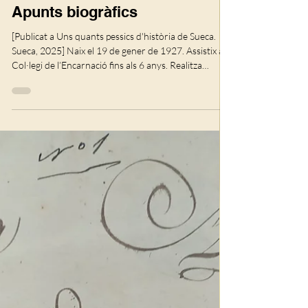
BENEDITO BELTRÁN.
Apunts biogràfics
[Publicat a Uns quants pessics d'història de Sueca.
Sueca, 2025] Naix el 19 de gener de 1927. Assistix al
Col·legi de l’En­carnació fins als 6 anys. Realitza
estudis prima­ris al Centre Escolar de don José Mulet,
fins al mes de juny de 1936; i a l’Escola Pública
Cervantes, durant la Guerra Civil. Fa l’examen
d’ingrés al batxillerat al Col·legi Lluís Vives, de
València. Estudia el batxillerat al Centre Politècnic
d’Ense­nyament de Sueca, on és condeixeble de
Francesc de Pa