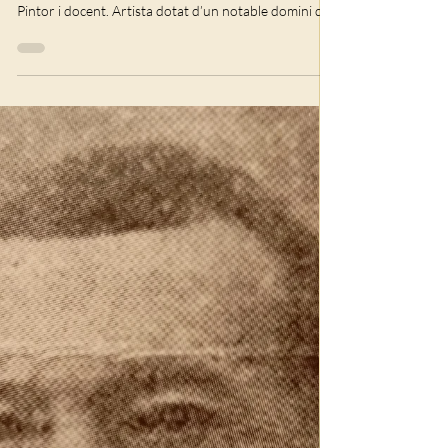
Arts plàstiques
VENDA DE QUADRES
D'ALFREDO CLAROS
Nota: les mesures s'indiquen sense comptar el marc.
Marxalenes, València, 23/X/1893–Sueca, 22/IV/1965.
Pintor i docent. Artista dotat d’un notable domini del
color i de la llum, l’obra de Claros ha esdevingut un
testimoni gràfic impagable per a conéixer allò que va
ser la nostra societat en la primera part del segle XX:
escenes de caça, manifestacions religioses, temps de
lleure, personatges familiars i populars, paisatges
d’aigua, etc., serien els seus motius d’inspiració pr