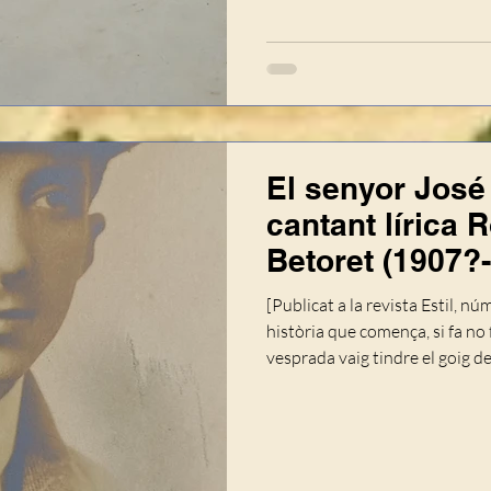
sociocultural de primer ordre, 
El senyor José
cantant lírica 
Betoret (1907?
d’adopció
[Publicat a la revista Estil, n
història que comença, si fa no 
vesprada vaig tindre el goig d
García i el seu fill, Juan. Hav
coses i altres, l’encontre s’ha
Volien ensenyar-me un conjun
serien del meu interés. A l’hora convinguda, es presentaren amb una
ca