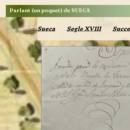
Parlant (un poquet) de SUECA
Sueca
Segle XVIII
Succe
Segle XX
Edificis
Op
Bibliografia
Costums
Política
Religió
Ribe
Cronista oficial
Segle 