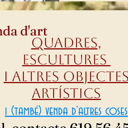
da d'art
QUADRES,
ESCULTURES
I ALTRES OBJECTE
ARTÍSTICS
i (també) venda d'altres coses
l. contacte 619 56 4