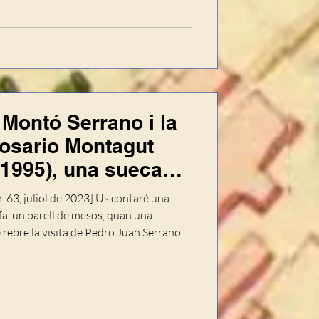
que se sàpia, des dels inicis d
 Montó Serrano i la
Rosario Montagut
-1995), una suecana
úm. 63, juliol de 2023] Us contaré una
fa, un pa­rell de mesos, quan una
e rebre la visita de Pedro Juan Serrano
íem quedat feia un temps, però entre unes
via posposat en dues o tres ocasions.
t de documents que, assegu­raven,