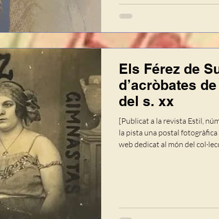
Els Férez de Su
d’acròbates de 
del s. xx
[Publicat a la revista Estil, n
la pista una postal fotogràfic
web dedicat al món del col·lecc
bust de dues dones joves abilla
als laterals, sobre impressi
GIM­NASTAS”. És a dir, en princ
Però al dors hi havia una conc