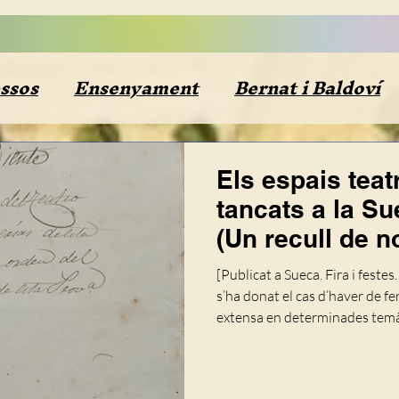
ssos
Ensenyament
Bernat i Baldoví
inió
Diccionaris
Segle XIX
Demog
Els espais teat
tancats a la S
Segle XIX-Resum documental
Plets
(Un recull de n
estudi).
[Publicat a Sueca. Fira i fest
ra Baixa
Esports
El Perelló
Riu X
s’ha donat el cas d’haver de fer
extensa en determinades temàt
altres, m’ha sorprés l’escàs int
si nadius o forasters, pels espa
XV
Literatura
Ciències
Buidatges 
localitat, i això que, ací, a Sue