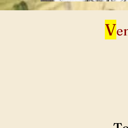
V
en
Te