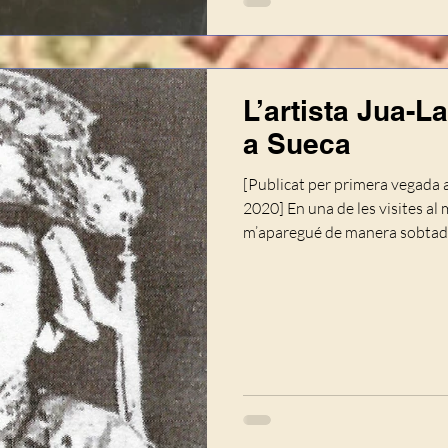
L’artista Jua-L
a Sueca
[Publicat per primera vegada 
2020] En una de les visites al magnífic Arxiu Muni­cipal de Sueca
m’aparegué de manera sobtada
però suficient per a deixar-me
publicitari d’un espectacle de
per al dia 13 de març de 1941.
tipografia, es podia llegir “P
ogràfica