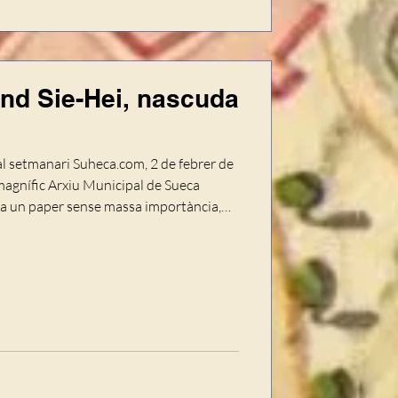
and Sie-Hei, nascuda
al setmanari Suheca.com, 2 de febrer de
 un pa­per sense massa importàn­cia,
 un poc neguitós. Era el prospecte
 varietats del Teatre Serrano progra­mat
 En la part central, amb destacada
ILAR SHANG. Super·vedet - Estrella core­