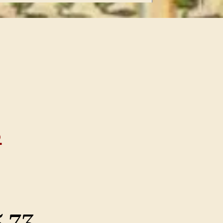
S
5 73