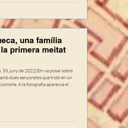
eca, una família
la primera meitat
úm. 53, juny de 2022] Em va posar sobre
a amb dues senyoretes que trobí en un
ionisme. A la fotografia apareixia el
des a la moda dels feliços anys vint i
onades, les paraules “HERMANAS-FEREZ-
ipi, res que em poguera cridar l’atenció.
isa dedicatòria sig­nada per Ampar