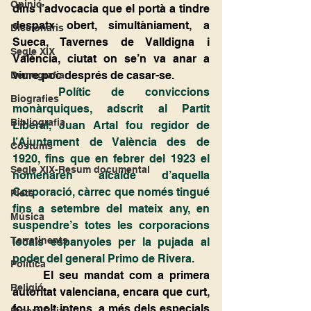
Opinió
dins l’advocacia que el portà a tindre 
despatx obert, simultàniament, a 
Diccionaris
Sueca, Tavernes de Valldigna i 
Segle XIX
València, ciutat on se’n va anar a 
viure poc després de casar-se.
Demografia
	Polític de conviccions 
Biografies
monàrquiques, adscrit al Partit 
Bibliografia
Liberal, Juan Artal fou regidor de 
l’Ajuntament de València des de 
Costums
1920, fins que en febrer del 1923 el 
Segle XIX-Resum documental
nomenaren alcalde d’aquella 
Corporació, càrrec que només tingué 
Plets
fins a setembre del mateix any, en 
Música
suspendre’s totes les corporacions 
Terratinents
locals espanyoles per la pujada al 
poder del general Primo de Rivera.
Política
	El seu mandat com a primera 
Religió
autoritat valenciana, encara que curt, 
fou molt intens, a més dels especials 