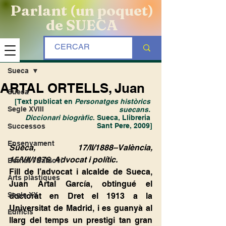
Parlant (un poquet)
de SUECA
Entrada
Sueca
ARTAL ORTELLS, Juan
Sueca
[Text publicat en 
Personatges històrics 
Segle XVIII
suecans. 
Diccionari biogràfic
. Sueca, Llibreria 
Sant Pere, 2009]
Successos
Ensenyament
Sueca, 17/II/1888–València, 
15/VII/1976. Advocat i polític.
Bernat i Baldoví
Fill de l’advocat i alcalde de Sueca, 
Arts plàstiques
Juan Artal García, obtingué el 
Segle XX
doctorat en Dret el 1913 a la 
Universitat de Madrid, i es guanyà al 
Edificis
llarg del temps un prestigi tan gran 