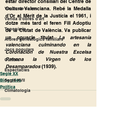
estar director consiliari del Centre de 
Cultura Valenciana. Rebé la Medalla 
Venda de coses
d’Or al Mèrit de la Justícia el 1961, i 
Venda d'obres d'art
dotze més tard el feren Fill Adoptiu 
Toponímia
de la Ciutat de València. Va publicar 
un opuscle titulat 
La artesanía 
Arbres genealògics familiars
valenciana culminando en la 
Jocs populars
Coronación de Nuestra Excelsa 
Patrona la Virgen de los 
Cultura
Desamparados 
(1939).
Espectacles
Segle XX
Biografies
Segle XVII
Política
Climatologia
Ver todo
Entradas recientes