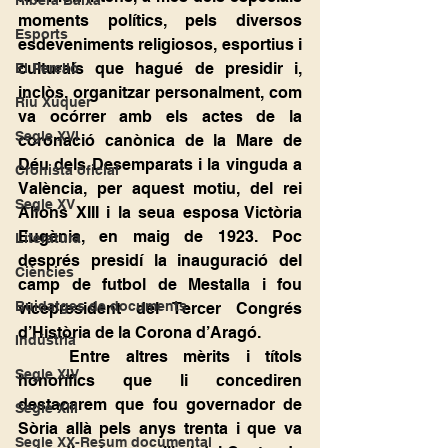
Ribera Baixa
moments polítics, pels diversos 
Esports
esdeveniments religiosos, esportius i 
culturals que hagué de presidir i, 
El Perelló
inclòs, organitzar personalment, com 
Riu Xúquer
va ocórrer amb els actes de la 
Segle XVI
coronació canònica de la Mare de 
Déu dels Desemparats i la vinguda a 
Cronista oficial
València, per aquest motiu, del rei 
Segle XV
Alfons XIII i la seua esposa Victòria 
Eugènia, en maig de 1923. Poc 
Literatura
després presidí la inauguració del 
Ciències
camp de futbol de Mestalla i fou 
Buidatges de documents
vicepresident del Tercer Congrés 
d’Història de la Corona d’Aragó.
Indústria
	Entre altres mèrits i títols 
Segle XIV
honorífics que li concediren 
destacarem que fou governador de 
Segle XIII
Sòria allà pels anys trenta i que va 
Segle XX-Resum documental