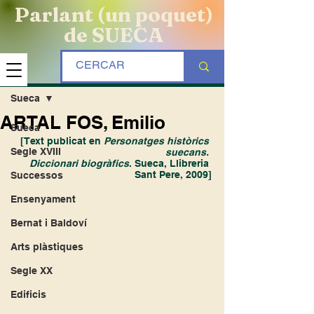
Parlant (un poquet)
de SUECA
Entrada
Sueca
ARTAL FOS, Emilio
Sueca
 [Text publicat en 
Personatges històrics 
Segle XVIII
suecans. 
Diccionari biogràfics
. Sueca, Llibreria 
Sant Pere, 2009]
Successos
Ensenyament
Bernat i Baldoví
Arts plàstiques
Segle XX
Edificis