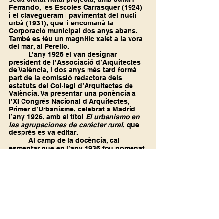
Ferrando, les Escoles Carrasquer (1924) 
i el clavegueram i pavimentat del nucli 
urbà (1931), que li encomanà la 
Corporació municipal dos anys abans. 
També es féu un magnífic xalet a la vora 
del mar, al Perelló.
	L’any 1925 el van designar 
president de l’Associació d’Arquitectes 
de València, i dos anys més tard formà 
part de la comissió redactora dels 
estatuts del Col·legi d’Arquitectes de 
València. Va presentar una ponència a 
l’XI Congrés Nacional d’Arquitectes, 
Primer d’Urbanisme, celebrat a Madrid 
l’any 1926, amb el títol 
El urbanismo en 
las agrupaciones de carácter rural
, que 
després es va editar.
	Al camp de la docència, cal 
esmentar que en l’any 1936 fou nomenat 
director de l’Institut Lluís Vives de la 
capital valenciana.
Segle XX
Biografies
Arts plàstiques