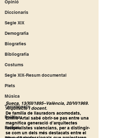
Opinió
Diccionaris
Segle XIX
Demografia
Biografies
Bibliografia
Costums
Segle XIX-Resum documental
Plets
Música
Sueca, 13/XII/1895–València, 20/VI/1969. 
Terratinents
Arquitecte i docent.
De família de llauradors acomodats, 
Política
Emilio Artal sabé obrir-se pas entre una 
magnífica generació d’arquitectes 
Religió
racionalistes valencians, per a distingir-
se com un dels més destacats entre el 
grup de professionals que projectaren 