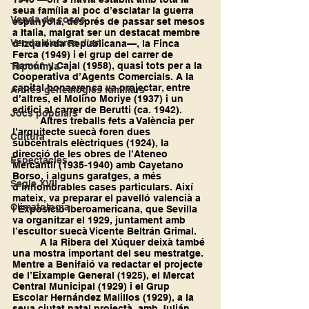
seua família al poc d’esclatar la guerra 
Venda de coses
espanyola, després de passar set mesos 
a Italia, malgrat ser un destacat membre 
Venda d'obres d'art
d’Izquierda Republicana—, la Finca 
Ferca (1949) i el grup del carrer de 
Ramón y Cajal (1958), quasi tots per a la 
Toponímia
Cooperativa d’Agents Comercials. A la 
capital bonaerenca va projectar, entre 
Arbres genealògics familiars
d’altres, el Molino Moriye (1937) i un 
edifici al carrer de Berutti (ca. 1942).
Jocs populars
	Altres treballs fets a València per 
l’arquitecte suecà foren dues 
Cultura
subcentrals elèctriques (1924), la 
direcció de les obres de l’Ateneo 
Espectacles
Mercantil (1935-1940) amb Cayetano 
Borso, i alguns garatges, a més 
Segle XVII
d’innombrables cases particulars. Així 
mateix, va preparar el pavelló valencià a 
Climatologia
l’Exposició Iberoamericana, que Sevilla 
va organitzar el 1929, juntament amb 
l’escultor suecà Vicente Beltrán Grimal.
	A la Ribera del Xúquer deixà també 
una mostra important del seu mestratge. 
Mentre a Benifaió va redactar el projecte 
de l’Eixample General (1925), el Mercat 
Central Municipal (1929) i el Grup 
Escolar Hernández Malillos (1929), a la 
seua ciutat natal projectà, amb Julián 