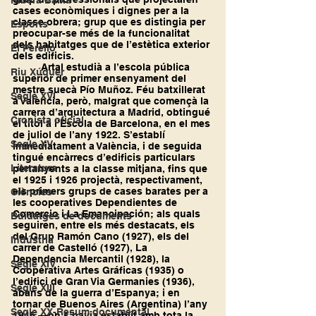
Ribera Baixa
cases econòmiques i dignes per a la 
classe obrera; grup que es distingia per 
Esports
preocupar-se més de la funcionalitat 
dels habitatges que de l’estètica exterior 
El Perelló
dels edificis.
	Artal estudià a l’escola pública 
Riu Xúquer
superior de primer ensenyament del 
mestre suecà Pío Muñoz. Féu batxillerat 
Segle XVI
a València, però, malgrat que començà la 
carrera d’arquitectura a Madrid, obtingué 
Cronista oficial
el títol a l’Escola de Barcelona, en el mes 
de juliol de l’any 1922. S’establí 
Segle XV
immediatament a València, i de seguida 
tingué encàrrecs d’edificis particulars 
Literatura
pertanyents a la classe mitjana, fins que 
el 1925 i 1926 projectà, respectivament, 
els primers grups de cases barates per a 
Ciències
les cooperatives Dependientes de 
Comercio i La Emancipación; als quals 
Buidatges de documents
seguiren, entre els més destacats, els 
del Grup Ramón Cano (1927), els del 
Indústria
carrer de Castelló (1927), La 
Dependencia Mercantil (1928), la 
Segle XIV
Cooperativa Artes Gráficas (1935) o 
l’edifici de Gran Via Germanies (1936), 
Segle XIII
abans de la guerra d’Espanya; i en 
tornar de Buenos Aires (Argentina) l’any 
Segle XX-Resum documental
1946 —on s’havia establit amb tota la 