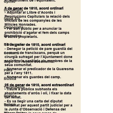
al repartiment de l’equivalent.
Opinió
5 de gener de 1810, acord ordinari
Diccionaris
- Adjuntar al Llibre d’Acords i 
Resolucions Capitulars la relació dels 
Segle XIX
oficials de les companyies de les 
Milícies Honrades.
Demografia
- Fer ban públic per a anunciar la 
prohibició d’agafar el fem dels camps 
Biografies
d’altres propietaris.
Bibliografia
16 de gener de 1810, acord ordinari
- Denegar la petició de pare guardià del 
convent de franciscans, perquè un 
Costums
cirurgià sufragat per l’Ajuntament done 
assistència sanitària als membres de la 
Segle XIX-Resum documental
seua comunitat.
- Nomenar el predicador de la Quaresma 
Plets
per a l’any 1811.
- Nomenar els guardes del camp.
Música
25 de gener de 1810, acord extraordinari
Terratinents
- Traure a pública subhasta els 
abastaments d’arròs i oli, i fixar la data 
Política
del remat.
- Es va llegir una carta del diputat 
Religió
nomenat per aquest partit judicial per a 
la Junta d’Observació i Defensa del 