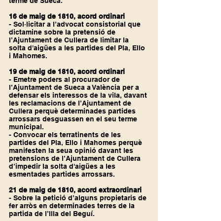
terme de Sueca.
16 de maig de 1810, acord ordinari
- Sol·licitar a l’advocat consistorial que 
dictamine sobre la pretensió de 
l’Ajuntament de Cullera de limitar la 
solta d'aigües a les partides del Pla, Ello 
i Mahomes.
19 de maig de 1810, acord ordinari
- Emetre poders al procurador de 
l’Ajuntament de Sueca a València per a 
defensar els interessos de la vila, davant 
les reclamacions de l’Ajuntament de 
Cullera perquè determinades partides 
arrossars desguassen en el seu terme 
municipal.
- Convocar els terratinents de les 
partides del Pla, Ello i Mahomes perquè 
manifesten la seua opinió davant les 
pretensions de l’Ajuntament de Cullera 
d’impedir la solta d'aigües a les 
esmentades partides arrossars.
21 de maig de 1810, acord extraordinari
- Sobre la petició d’alguns propietaris de 
fer arròs en determinades terres de la 
partida de l’Illa del Beguí.