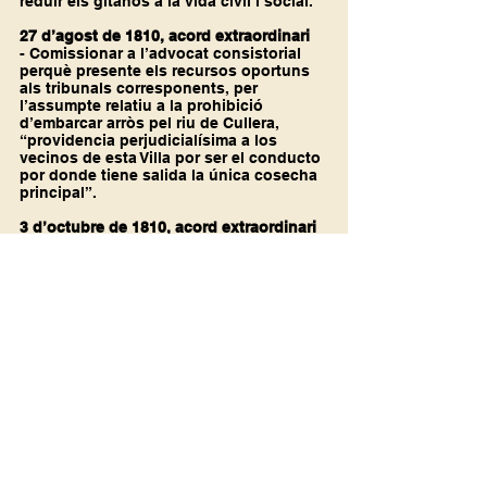
reduir els gitanos a la vida civil i social.
27 d’agost de 1810, acord extraordinari
- Comissionar a l’advocat consistorial 
perquè presente els recursos oportuns 
als tribunals corresponents, per 
l’assumpte relatiu a la prohibició 
d’embarcar arròs pel riu de Cullera, 
“providencia perjudicialísima a los 
vecinos de esta Villa por ser el conducto 
por donde tiene salida la única cosecha 
principal”.
3 d’octubre de 1810, acord extraordinari
- Sobre un plet amb l’apoderat d’un 
comte, relatiu als pagaments de 
l’equivalent i el sequiatge.
- Demanar la compareixença de 
l’apoderat de l’administrador de 
l’establiment de Vilches, perquè es faça 
càrrec de les despeses del procurador 
de l’Ajuntament pel plet amb 
l’Ajuntament de Cullera.
- Presentar la proposta de terna per al 
proper Govern municipal en la sessió 
capitular del pròxim 24 d’octubre.
- Dictar diverses disposicions sobre les 
despeses ocasionades pel plet de 