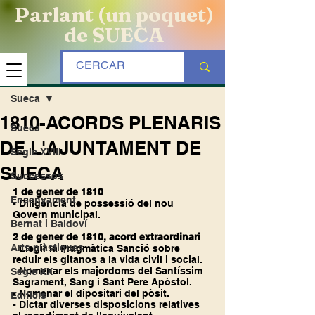
Parlant (un poquet)
de SUECA
Entrada
Sueca
1810-ACORDS PLENARIS
Sueca
DE L'AJUNTAMENT DE
Segle XVIII
SUECA
Successos
1 de gener de 1810
Ensenyament
- Diligència de possessió del nou 
Govern municipal.
Bernat i Baldoví
2 de gener de 1810, acord extraordinari
Arts plàstiques
- Llegir la Pragmàtica Sanció sobre 
reduir els gitanos a la vida civil i social.
- Nomenar els majordoms del Santíssim 
Segle XX
Sagrament, Sang i Sant Pere Apòstol.
- Nomenar el dipositari del pòsit.
Edificis
- Dictar diverses disposicions relatives 