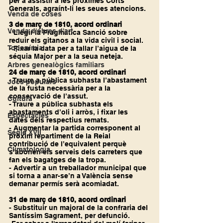
per a assistir a les pròximes Corts 
Generals, agraínt-li les seues atencions.
Venda de coses
3 de març de 1810, acord ordinari
Venda d'obres d'art
- Llegir la Pragmàtica Sanció sobre 
reduir els gitanos a la vida civil i social.
Toponímia
- Fixar la data per a tallar l’aigua de la 
séquia Major per a la seua neteja.
Arbres genealògics familiars
24 de març de 1810, acord ordinari
- Traure a pública subhasta l’abastament 
Jocs populars
de la fusta necessària per a la 
conservació de l’assut.
Cultura
- Traure a pública subhasta els 
abastaments d’oli i arròs, i fixar les 
Espectacles
dates dels respectius remats.
- Augmentar la partida corresponent al 
Segle XVII
pròxim repartiment de la Reial 
contribució de l’equivalent perquè 
Climatologia
s’abonen els serveis dels carreters que 
fan els bagatges de la tropa.
- Advertir a un treballador municipal que 
si torna a anar-se’n a València sense 
demanar permís serà acomiadat.
31 de març de 1810, acord ordinari
- Substituir un majoral de la confraria del 
Santíssim Sagrament, per defunció.