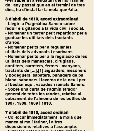
-Fer saber a l'arrendatari del molí fariner 
de l'any passat que en el termini de tres 
dies, ha d'instal·lar la mola que falta.
3 d’abril de 1810, acord extraordinari
- Llegir la Pragmàtica Sanció sobre 
reduir els gitanos a la vida civil i social.
- Nomenar un tercer perit repartidor per a 
graduar les utilitats dels tractants 
d’arròs.
- Nomenar perits per a regular les 
utilitats dels advocats i escrivans.
- Nomenar perits per a la regulació de les 
utilitats dels manescals, cirugians, 
confiters, carreters, ferrers i manyans, 
tractants de [...],
[1]
 aiguaders, mesoners 
y bodeguers, sabaters, panaders de pa 
blanc, saboners i taverna de la neu i per 
al bestiar equi, vacades i ramats llaners.
- Sobre una carta de l’administrador 
general de totes les rendes, relativa al 
cobrament de l’almoina de les butlles de 
1807, 1808, 1809 i 1810.
7 d’abril de 1810, acord ordinari
- Col·locar immediatament la mola que 
manca al molí fariner, i altres 
disposicions relatives a l’assumpte.