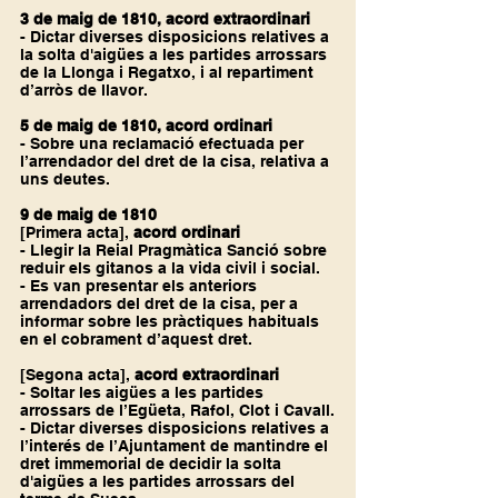
3 de maig de 1810, acord extraordinari
- Dictar diverses disposicions relatives a 
la solta d'aigües a les partides arrossars 
de la Llonga i Regatxo, i al repartiment 
d’arròs de llavor.
5 de maig de 1810, acord ordinari
- Sobre una reclamació efectuada per 
l’arrendador del dret de la cisa, relativa a 
uns deutes.
9 de maig de 1810
[Primera acta],
 acord ordinari
- Llegir la Reial Pragmàtica Sanció sobre 
reduir els gitanos a la vida civil i social.
- Es van presentar els anteriors 
arrendadors del dret de la cisa, per a 
informar sobre les pràctiques habituals 
en el cobrament d’aquest dret.
[Segona acta],
 acord extraordinari
- Soltar les aigües a les partides 
arrossars de l’Egüeta, Rafol, Clot i Cavall.
- Dictar diverses disposicions relatives a 
l’interés de l’Ajuntament de mantindre el 
dret immemorial de decidir la solta 
d'aigües a les partides arrossars del 