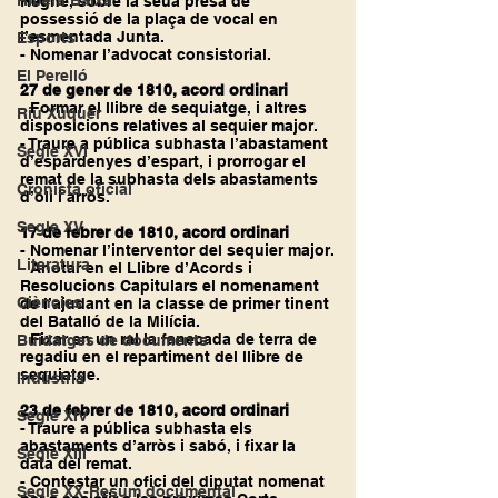
Ribera Baixa
Regne, sobre la seua presa de 
possessió de la plaça de vocal en 
l’esmentada Junta.
Esports
- Nomenar l’advocat consistorial.
El Perelló
27 de gener de 1810, acord ordinari
- Formar el llibre de sequiatge, i altres 
Riu Xúquer
disposicions relatives al sequier major.
- Traure a pública subhasta l’abastament 
Segle XVI
d’espardenyes d’espart, i prorrogar el 
remat de la subhasta dels abastaments 
Cronista oficial
d’oli i arròs.
Segle XV
17 de febrer de 1810, acord ordinari
- Nomenar l’interventor del sequier major.
Literatura
- Anotar en el Llibre d’Acords i 
Resolucions Capitulars el nomenament 
Ciències
de l’ajudant en la classe de primer tinent 
del Batalló de la Milícia.
- Fixar en un ral la fanecada de terra de 
Buidatges de documents
regadiu en el repartiment del llibre de 
sequiatge.
Indústria
23 de febrer de 1810, acord ordinari
Segle XIV
- Traure a pública subhasta els 
abastaments d’arròs i sabó, i fixar la 
Segle XIII
data del remat.
- Contestar un ofici del diputat nomenat 
Segle XX-Resum documental