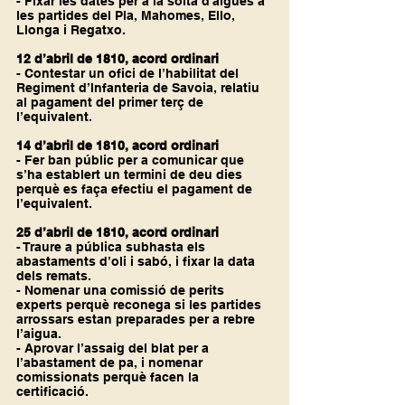
- Fixar les dates per a la solta d'aigües a 
les partides del Pla, Mahomes, Ello, 
Llonga i Regatxo.
12 d’abril de 1810, acord ordinari
- Contestar un ofici de l’habilitat del 
Regiment d’Infanteria de Savoia, relatiu 
al pagament del primer terç de 
l’equivalent.
14 d’abril de 1810, acord ordinari
- Fer ban públic per a comunicar que 
s’ha establert un termini de deu dies 
perquè es faça efectiu el pagament de 
l’equivalent.
25 d’abril de 1810, acord ordinari
- Traure a pública subhasta els 
abastaments d’oli i sabó, i fixar la data 
dels remats.
- Nomenar una comissió de perits 
experts perquè reconega si les partides 
arrossars estan preparades per a rebre 
l’aigua.
- Aprovar l’assaig del blat per a 
l’abastament de pa, i nomenar 
comissionats perquè facen la 
certificació.