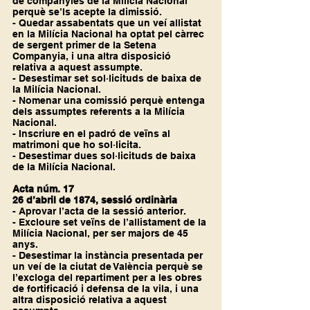
de companyies de la Milícia Nacional 
perquè se’ls acepte la dimissió.
- Quedar assabentats que un veí allistat 
en la Milícia Nacional ha optat pel càrrec 
de sergent primer de la Setena 
Companyia, i una altra disposició 
relativa a aquest assumpte.
- Desestimar set sol·licituds de baixa de 
la Milícia Nacional.
- Nomenar una comissió perquè entenga 
dels assumptes referents a la Milícia 
Nacional.
- Inscriure en el padró de veïns al 
matrimoni que ho sol·licita.
- Desestimar dues sol·licituds de baixa 
de la Milícia Nacional.
Acta núm. 17
26 d’abril de 1874, sessió ordinària
- Aprovar l’acta de la sessió anterior.
- Excloure set veïns de l’allistament de la 
Milícia Nacional, per ser majors de 45 
anys.
- Desestimar la instància presentada per 
un veí de la ciutat de València perquè se 
l’excloga del repartiment per a les obres 
de fortificació i defensa de la vila, i una 
altra disposició relativa a aquest 