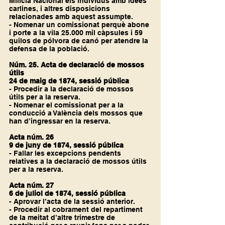
Milícia Nacional els individus amb idees 
carlines, i altres disposicions 
relacionades amb aquest assumpte.
- Nomenar un comissionat perquè abone 
i porte a la vila 25.000 mil càpsules i 59 
quilos de pólvora de canó per atendre la 
defensa de la població.
Núm. 25. Acta de declaració de mossos 
útils
24 de maig de 1874, sessió pública
- Procedir a la declaració de mossos 
útils per a la reserva.
- Nomenar el comissionat per a la 
conducció a València dels mossos que 
han d’ingressar en la reserva.
Acta núm. 26
9 de juny de 1874, sessió pública
- Fallar les excepcions pendents 
relatives a la declaració de mossos útils 
per a la reserva.
Acta núm. 27
6 de juliol de 1874, sessió pública
- Aprovar l’acta de la sessió anterior.
- Procedir al cobrament del repartiment 
de la meitat d’altre trimestre de 