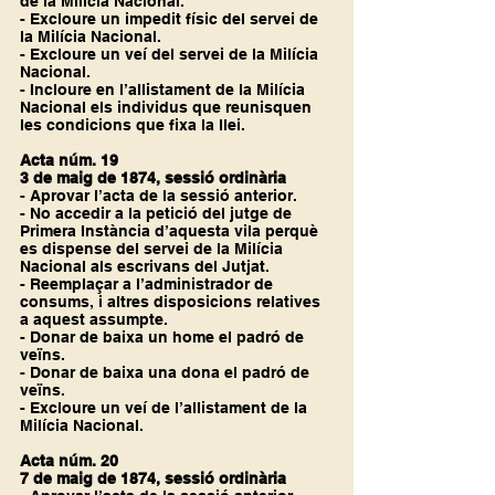
de la Milícia Nacional.
- Excloure un impedit físic del servei de 
la Milícia Nacional.
- Excloure un veí del servei de la Milícia 
Nacional.
- Incloure en l’allistament de la Milícia 
Nacional els individus que reunisquen 
les condicions que fixa la llei.
Acta núm. 19
3 de maig de 1874, sessió ordinària
- Aprovar l’acta de la sessió anterior.
- No accedir a la petició del jutge de 
Primera Instància d’aquesta vila perquè 
es dispense del servei de la Milícia 
Nacional als escrivans del Jutjat.
- Reemplaçar a l’administrador de 
consums, i altres disposicions relatives 
a aquest assumpte.
- Donar de baixa un home el padró de 
veïns.
- Donar de baixa una dona el padró de 
veïns.
- Excloure un veí de l’allistament de la 
Milícia Nacional.
Acta núm. 20
7 de maig de 1874, sessió ordinària