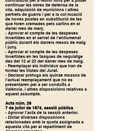
contribució per a reunir fons per a poder 
continuar les obres de defensa de la 
vila, adquisició de municions i altres 
pertrets de guerra i per a la col·locació 
de noves postes en substitució de les 
que foren cremades pels carlins en el 
darrer mes de març.
- Aprovar el compte de les despeses 
invertides en el servei de l’enllumenat 
públic durant els darrers mesos de maig 
i juny.
- Aprovar el compte de les despeses 
invertides en les tasques de sequiatge 
des del 12 al 22 del darrer mes de maig.
- Reemplaçar els individus que han de 
formar les llistes del Jurat.
- Declarar pròfugs els quinze mossos de 
l’actual reemplaçament que no es 
presentaren per a ser conduïts a 
València, i altres disposicions relatives a 
aquest assumpte.
Acta núm. 28
7 de juliol de 1874, sessió pública
- Aprovar l’acta de la sessió anterior.
- Dictar diverses disposicions 
relacionades amb la quota assignada a 
aquesta vila per al repartiment de 