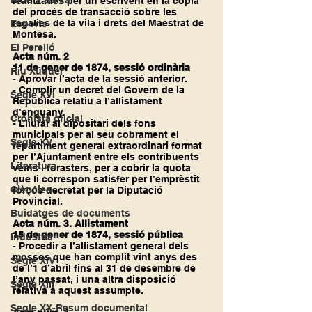
Ribera Baixa
realitzades per un escrivent en la còpia 
del procés de transacció sobre les 
regalies de la vila i drets del Maestrat de 
Esports
Montesa.
El Perelló
Acta núm. 2
11 de gener de 1874, sessió ordinària
Riu Xúquer
- Aprovar l’acta de la sessió anterior.
- Complir un decret del Govern de la 
Segle XVI
República relatiu a l’allistament 
d’enguany.
Cronista oficial
- Lliurar al dipositari dels fons 
municipals per al seu cobrament el 
Segle XV
repartiment general extraordinari format 
per l’Ajuntament entre els contribuents 
Literatura
veïns i forasters, per a cobrir la quota 
que li correspon satisfer per l’emprèstit 
Ciències
forçós decretat per la Diputació 
Provincial. 
Buidatges de documents
Acta núm. 3. Allistament
15 de gener de 1874, sessió pública
Indústria
- Procedir a l’allistament general dels 
mossos que han complit vint anys des 
Segle XIV
de l’1 d’abril fins al 31 de desembre de 
l’any passat, i una altra disposició 
Segle XIII
relativa a aquest assumpte.
Segle XX-Resum documental