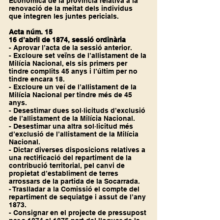
Econòmica de la província relativa a la 
renovació de la meitat dels individus 
que integren les juntes pericials.
Acta núm. 15
16 d’abril de 1874, sessió ordinària
- Aprovar l’acta de la sessió anterior.
- Excloure set veïns de l’allistament de la 
Milícia Nacional, els sis primers per 
tindre complits 45 anys i l’últim per no 
tindre encara 18.
- Excloure un veí de l’allistament de la 
Milícia Nacional per tindre més de 45 
anys.
- Desestimar dues sol·licituds d’exclusió 
de l’allistament de la Milícia Nacional.
- Desestimar una altra sol·licitud més 
d’exclusió de l’allistament de la Milícia 
Nacional.
- Dictar diverses disposicions relatives a 
una rectificació del repartiment de la 
contribució territorial, pel canvi de 
propietat d’establiment de terres 
arrossars de la partida de la Socarrada.
- Traslladar a la Comissió el compte del 
repartiment de sequiatge i assut de l’any 
1873.
- Consignar en el projecte de pressupost 