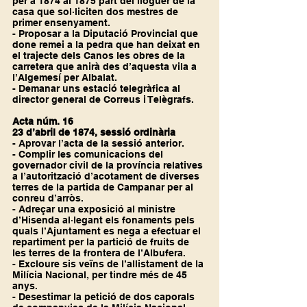
per a 1874 al 1875 part del lloguer de la 
casa que sol·liciten dos mestres de 
primer ensenyament.
- Proposar a la Diputació Provincial que 
done remei a la pedra que han deixat en 
el trajecte dels Canos les obres de la 
carretera que anirà des d’aquesta vila a 
l’Algemesí per Albalat.
- Demanar uns estació telegràfica al 
director general de Correus i Telègrafs.
Acta núm. 16
23 d’abril de 1874, sessió ordinària
- Aprovar l’acta de la sessió anterior.
- Complir les comunicacions del 
governador civil de la província relatives 
a l’autorització d’acotament de diverses 
terres de la partida de Campanar per al 
conreu d’arròs.
- Adreçar una exposició al ministre 
d’Hisenda al·legant els fonaments pels 
quals l’Ajuntament es nega a efectuar el 
repartiment per la partició de fruits de 
les terres de la frontera de l’Albufera.
- Excloure sis veïns de l’allistament de la 
Milícia Nacional, per tindre més de 45 
anys.
- Desestimar la petició de dos caporals 