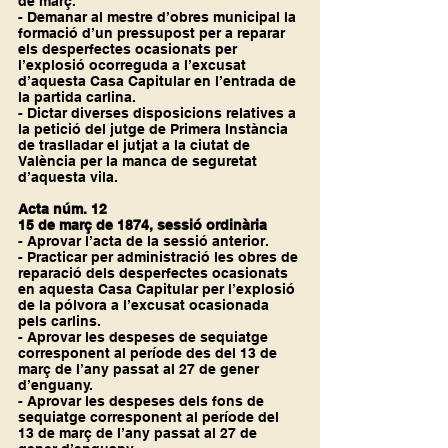
de març.
- Demanar al mestre d’obres municipal la 
formació d’un pressupost per a reparar 
els desperfectes ocasionats per 
l’explosió ocorreguda a l’excusat 
d’aquesta Casa Capitular en l’entrada de 
la partida carlina.
- Dictar diverses disposicions relatives a 
la petició del jutge de Primera Instància 
de traslladar el jutjat a la ciutat de 
València per la manca de seguretat 
d’aquesta vila.
Acta núm. 12
15 de març de 1874, sessió ordinària
- Aprovar l’acta de la sessió anterior.
- Practicar per administració les obres de 
reparació dels desperfectes ocasionats 
en aquesta Casa Capitular per l’explosió 
de la pólvora a l’excusat ocasionada 
pels carlins.
- Aprovar les despeses de sequiatge 
corresponent al període des del 13 de 
març de l’any passat al 27 de gener 
d’enguany.
- Aprovar les despeses dels fons de 
sequiatge corresponent al període del 
13 de març de l’any passat al 27 de 