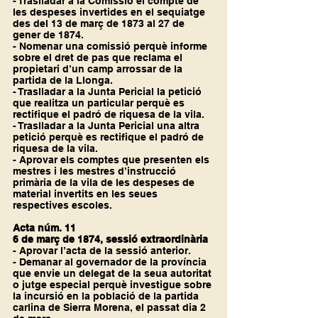
- Traslladar a la Comissió el compte de 
les despeses invertides en el sequiatge 
des del 13 de març de 1873 al 27 de 
gener de 1874.
- Nomenar una comissió perquè informe 
sobre el dret de pas que reclama el 
propietari d’un camp arrossar de la 
partida de la Llonga.
- Traslladar a la Junta Pericial la petició 
que realitza un particular perquè es 
rectifique el padró de riquesa de la vila.
- Traslladar a la Junta Pericial una altra 
petició perquè es rectifique el padró de 
riquesa de la vila.
- Aprovar els comptes que presenten els 
mestres i les mestres d’instrucció 
primària de la vila de les despeses de 
material invertits en les seues 
respectives escoles.
Acta núm. 11
6 de març de 1874, sessió extraordinària
- Aprovar l’acta de la sessió anterior.
- Demanar al governador de la província 
que envie un delegat de la seua autoritat 
o jutge especial perquè investigue sobre 
la incursió en la població de la partida 
carlina de Sierra Morena, el passat dia 2 