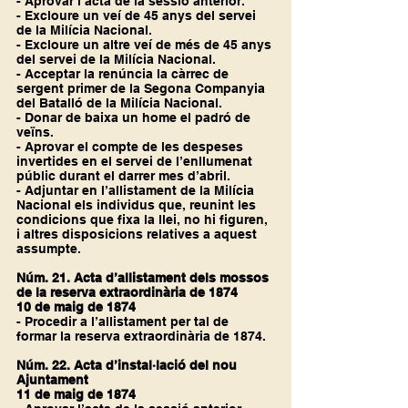
- Aprovar l’acta de la sessió anterior.
- Excloure un veí de 45 anys del servei 
de la Milícia Nacional.
- Excloure un altre veí de més de 45 anys 
del servei de la Milícia Nacional.
- Acceptar la renúncia la càrrec de 
sergent primer de la Segona Companyia 
del Batalló de la Milícia Nacional.
- Donar de baixa un home el padró de 
veïns.
- Aprovar el compte de les despeses 
invertides en el servei de l’enllumenat 
públic durant el darrer mes d’abril.
- Adjuntar en l’allistament de la Milícia 
Nacional els individus que, reunint les 
condicions que fixa la llei, no hi figuren, 
i altres disposicions relatives a aquest 
assumpte.
Núm. 21. Acta d’allistament dels mossos 
de la reserva extraordinària de 1874
10 de maig de 1874
- Procedir a l’allistament per tal de 
formar la reserva extraordinària de 1874.
Núm. 22. Acta d’instal·lació del nou 
Ajuntament
11 de maig de 1874