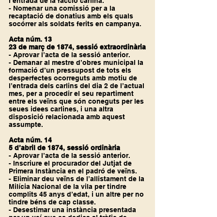
l’entrada de la facció carlina.
- Nomenar una comissió per a la 
recaptació de donatius amb els quals 
socórrer als soldats ferits en campanya.
Acta núm. 13
23 de març de 1874, sessió extraordinària
- Aprovar l’acta de la sessió anterior.
- Demanar al mestre d’obres municipal la 
formació d’un pressupost de tots els 
desperfectes ocorreguts amb motiu de 
l’entrada dels carlins del dia 2 de l’actual 
mes, per a procedir el seu repartiment 
entre els veïns que són coneguts per les 
seues idees carlines, i una altra 
disposició relacionada amb aquest 
assumpte.
Acta núm. 14
5 d’abril de 1874, sessió ordinària
- Aprovar l’acta de la sessió anterior.
- Inscriure el procurador del Jutjat de 
Primera Instància en el padró de veïns.
- Eliminar deu veïns de l’allistament de la 
Milícia Nacional de la vila per tindre 
complits 45 anys d’edat, i un altre per no 
tindre béns de cap classe.
- Desestimar una instància presentada 