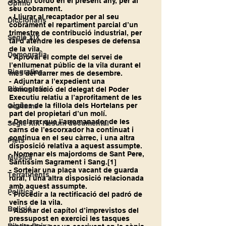
assut i cordó en el present any, per al 
Opinió
seu cobrament.
- Lliurar al recaptador per al seu 
Diccionaris
cobrament el repartiment parcial d’un 
trimestre de contribució industrial, per 
Segle XIX
tal d’atendre les despeses de defensa 
de la vila.
Demografia
- Aprovar el compte del servei de 
l’enllumenat públic de la vila durant el 
Biografies
mes del darrer mes de desembre.
- Adjuntar a l’expedient una 
Bibliografia
comunicació del delegat del Poder 
Executiu relatiu a l’aprofitament de les 
aigües de la fillola dels Hortelans per 
Costums
part del propietari d’un molí.
- Declarar que l’arromanador de les 
Segle XIX-Resum documental
carns de l’escorxador ha continuat i 
continua en el seu càrrec, i una altra 
Plets
disposició relativa a aquest assumpte.
- Nomenar els majordoms de Sant Pere, 
Música
Santíssim Sagrament i Sang.
[1]
- Sortejar una plaça vacant de guarda 
Terratinents
rural, i una altra disposició relacionada 
amb aquest assumpte.
Política
- Procedir a la rectificació del padró de 
veïns de la vila.
Religió
- Abonar del capítol d’imprevistos del 
pressupost en exercici les tasques 