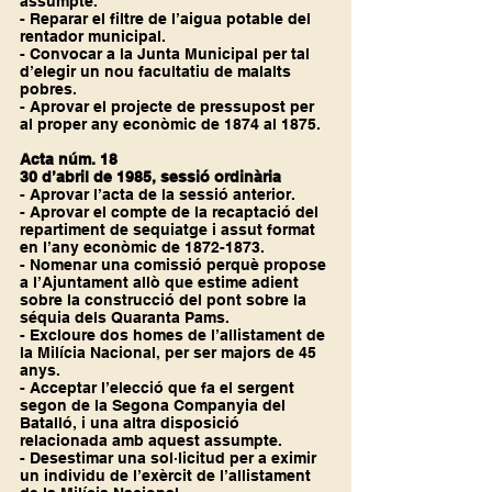
assumpte.
- Reparar el filtre de l’aigua potable del 
rentador municipal.
- Convocar a la Junta Municipal per tal 
d’elegir un nou facultatiu de malalts 
pobres.
- Aprovar el projecte de pressupost per 
al proper any econòmic de 1874 al 1875.
Acta núm. 18
30 d’abril de 1985, sessió ordinària
- Aprovar l’acta de la sessió anterior.
- Aprovar el compte de la recaptació del 
repartiment de sequiatge i assut format 
en l’any econòmic de 1872-1873.
- Nomenar una comissió perquè propose 
a l’Ajuntament allò que estime adient 
sobre la construcció del pont sobre la 
séquia dels Quaranta Pams.
- Excloure dos homes de l’allistament de 
la Milícia Nacional, per ser majors de 45 
anys.
- Acceptar l’elecció que fa el sergent 
segon de la Segona Companyia del 
Batalló, i una altra disposició 
relacionada amb aquest assumpte.
- Desestimar una sol·licitud per a eximir 
un individu de l’exèrcit de l’allistament 