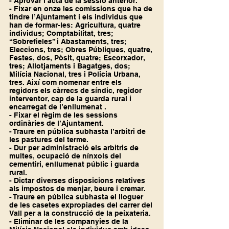
- Aprovar l’acta de la sessió anterior.
- Fixar en onze les comissions que ha de 
tindre l’Ajuntament i els individus que 
han de formar-les: Agricultura, quatre 
individus; Comptabilitat, tres; 
“Sobrefieles” i Abastaments, tres; 
Eleccions, tres; Obres Públiques, quatre, 
Festes, dos, Pòsit, quatre; Escorxador, 
tres; Allotjaments i Bagatges, dos; 
Milícia Nacional, tres i Policia Urbana, 
tres. Així com nomenar entre els 
regidors els càrrecs de síndic, regidor 
interventor, cap de la guarda rural i 
encarregat de l’enllumenat .
- Fixar el règim de les sessions 
ordinàries de l’Ajuntament.
- Traure en pública subhasta l’arbitri de 
les pastures del terme.
- Dur per administració els arbitris de 
multes, ocupació de nínxols del 
cementiri, enllumenat públic i guarda 
rural.
- Dictar diverses disposicions relatives 
als impostos de menjar, beure i cremar.
- Traure en pública subhasta el lloguer 
de les casetes expropiades del carrer del 
Vall per a la construcció de la peixateria.
- Eliminar de les companyies de la 