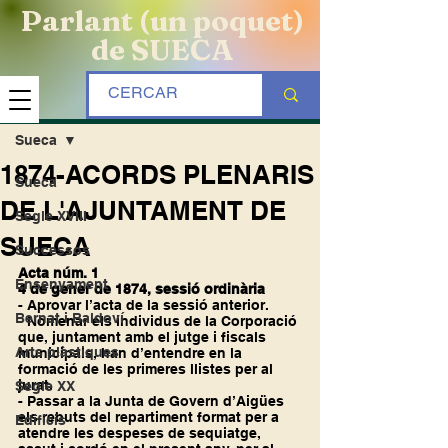
Parlant (un poquet)
de SUECA
Entrada
Sueca
1874-ACORDS PLENARIS
Sueca
DE L'AJUNTAMENT DE
Segle XVIII
SUECA
Successos
Acta núm. 1
Ensenyament
4 de gener de 1874, sessió ordinària
- Aprovar l’acta de la sessió anterior.
Bernat i Baldoví
- Nomenar els individus de la Corporació 
que, juntament amb el jutge i fiscals 
Arts plàstiques
municipals, han d’entendre en la 
formació de les primeres llistes per al 
jurat.
Segle XX
- Passar a la Junta de Govern d’Aigües 
els rebuts del repartiment format per a 
Edificis
atendre les despeses de sequiatge, 