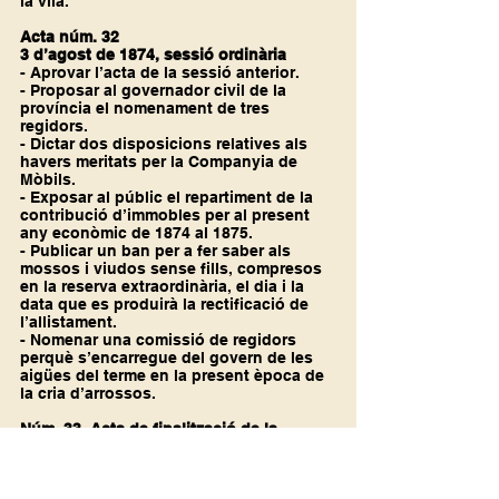
la vila.
Acta núm. 32
3 d’agost de 1874, sessió ordinària
- Aprovar l’acta de la sessió anterior.
- Proposar al governador civil de la 
província el nomenament de tres 
regidors.
- Dictar dos disposicions relatives als 
havers meritats per la Companyia de 
Mòbils.
- Exposar al públic el repartiment de la 
contribució d’immobles per al present 
any econòmic de 1874 al 1875.
- Publicar un ban per a fer saber als 
mossos i viudos sense fills, compresos 
en la reserva extraordinària, el dia i la 
data que es produirà la rectificació de 
l’allistament.
- Nomenar una comissió de regidors 
perquè s’encarregue del govern de les 
aigües del terme en la present època de 
la cria d’arrossos.
Núm. 33. Acta de finalització de la 
rectificació de l’allistament
5 d’agost de 1874, sessió pública
- Excloure un mosso de l’allistament.