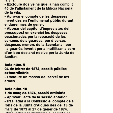
la vila.
- Excloure dos veïns que ja han complit 
45 de l’allistament de la Milícia Nacional 
de la vila.
- Aprovar el compte de les despeses 
invertides en l’enllumenat públic durant 
el darrer mes de gener.
- Abonar del capítol d’imprevistos del 
pressupost en exercici les despeses 
ocasionades per la reparació de les 
cananes dels guardes, per diverses 
despeses menors de la Secretaria i per 
l’aiguarràs invertit per a inutilitzar la carn 
d’un bou declarat nociva per la Junta de 
Sanitat.
Acta núm. 9
24 de febrer de 1874, sessió pública 
extraordinària
- Excloure un mosso del servei de les 
armes.
Acta núm. 10
1 de març de 1874, sessió ordinària
- Aprovar l’acta de la sessió anterior.
- Traslladar a la Comissió el compte dels 
fons de la Junta d’Aigües des del 13 de 
març de 1873 al 27 de gener de 1874.