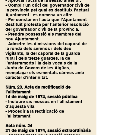
- Aprovar l’acta de la sessió anterior.
- Complir un ofici del governador civil de 
la província pel qual es destituix l’actual 
Ajuntament i es nomena un altre.
- Fer constar en l’acta que l’Ajuntament 
destituït protesta per l’anterior resolució 
del governador civil de la província.
- Prendre possessió els membres del 
nou Ajuntament.
- Admetre les dimissions del caporal de 
la ronda dels serenos i dels deu 
vigilants, la del caporal de la guarda 
rural i dels tretze guardes, la de 
l’enterramorts i la dels vocals de la 
Junta de Govern de les Aigües, i 
reemplaçar els esmentats càrrecs amb 
caràcter d’interinitat.
Núm. 23. Acta de rectificació de 
l’allistament
14 de maig de 1874, sessió pública
- Incloure sis mossos en l’allistament 
d’aquesta vila.
- Procedir a la rectificació de 
l’allistament.
Acta núm. 24
21 de maig de 1874, sessió extraordinària