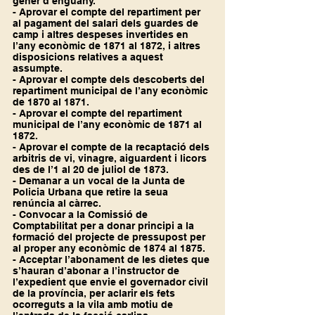
gener d’enguany.
- Aprovar el compte del repartiment per 
al pagament del salari dels guardes de 
camp i altres despeses invertides en 
l’any econòmic de 1871 al 1872, i altres 
disposicions relatives a aquest 
assumpte.
- Aprovar el compte dels descoberts del 
repartiment municipal de l’any econòmic 
de 1870 al 1871.
- Aprovar el compte del repartiment 
municipal de l’any econòmic de 1871 al 
1872.
- Aprovar el compte de la recaptació dels 
arbitris de vi, vinagre, aiguardent i licors 
des de l’1 al 20 de juliol de 1873.
- Demanar a un vocal de la Junta de 
Policia Urbana que retire la seua 
renúncia al càrrec.
- Convocar a la Comissió de 
Comptabilitat per a donar principi a la 
formació del projecte de pressupost per 
al proper any econòmic de 1874 al 1875.
- Acceptar l’abonament de les dietes que 
s’hauran d’abonar a l’instructor de 
l’expedient que envie el governador civil 
de la província, per aclarir els fets 
ocorreguts a la vila amb motiu de 