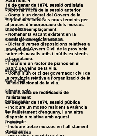
Acta núm. 4
18 de gener de 1874, sessió ordinària
Venda de coses
- Aprovar l’acta de la sessió anterior.
- Complir un decret del Govern de la 
Venda d'obres d'art
República relativa als nous terminis per 
al procés d’incorporació dels mossos 
Toponímia
d’aquest reemplaçament.
- Nomenar la vacant existent en la 
Comissió de Policia Urbana.
Arbres genealògics familiars
- Dictar diverses disposicions relatives a 
un ofici del Govern Civil de la província 
Jocs populars
sobre els cavalls útils i inútils existents 
a la població.
Cultura
- Inscriure un factor de pianos en el 
padró de veïns de la vila.
Espectacles
- Complir un ofici del governador civil de 
la província relativa a l’organització de la 
Segle XVII
Milícia Nacional de la vila.
Climatologia
Núm. 5. Acta de rectificació de 
l’allistament
Cartografia
25 de gener de 1874, sessió pública
- Incloure un mosso resident a València 
Erotisme
en l’allistament d’enguany, i una altra 
disposició relativa amb aquest 
assumpte.
Filatelia
- Incloure tretze mossos en l’allistament 
d’enguany.
Numismática