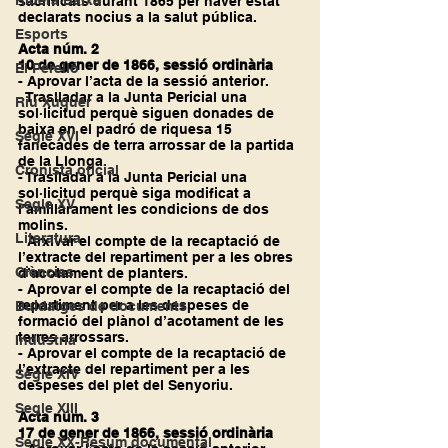
Ribera Baixa
sacrificats durant 1865 per haver estat 
declarats nocius a la salut pública.
Esports
Acta núm. 2
10 de gener de 1866, sessió ordinària
El Perelló
- Aprovar l’acta de la sessió anterior.
- Traslladar a la Junta Pericial una 
Riu Xúquer
sol·licitud perquè siguen donades de 
baixa en el padró de riquesa 15 
Segle XVI
fanecades de terra arrossar de la partida 
de la Llonga.
Cronista oficial
- Traslladar a la Junta Pericial una 
sol·licitud perquè siga modificat a 
Segle XV
l’amillarament les condicions de dos 
molins.
Literatura
- Arxivar el compte de la recaptació de 
l’extracte del repartiment per a les obres 
Ciències
d’acotament de planters.
- Aprovar el compte de la recaptació del 
repartiment per a les despeses de 
Buidatges de documents
formació del plànol d’acotament de les 
terres arrossars.
Indústria
- Aprovar el compte de la recaptació de 
l’extracte del repartiment per a les 
Segle XIV
despeses del plet del Senyoriu.
Segle XIII
Acta núm. 3
17 de gener de 1866, sessió ordinària
Segle XX-Resum documental