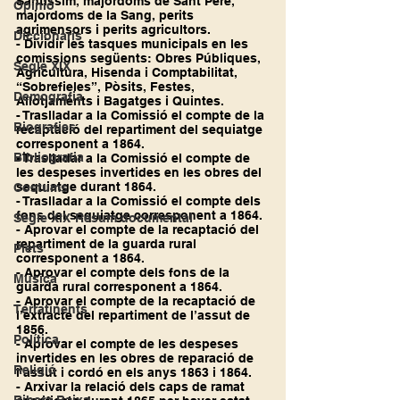
Santíssim, majordoms de Sant Pere, 
Opinió
majordoms de la Sang, perits 
agrimensors i perits agricultors.
Diccionaris
- Dividir les tasques municipals en les 
comissions següents: Obres Públiques, 
Segle XIX
Agricultura, Hisenda i Comptabilitat, 
“Sobrefieles”, Pòsits, Festes, 
Demografia
Allotjaments i Bagatges i Quintes.
- Traslladar a la Comissió el compte de la 
Biografies
recaptació del repartiment del sequiatge 
corresponent a 1864.
Bibliografia
- Traslladar a la Comissió el compte de 
les despeses invertides en les obres del 
sequiatge durant 1864.
Costums
- Traslladar a la Comissió el compte dels 
fons del sequiatge corresponent a 1864.
Segle XIX-Resum documental
- Aprovar el compte de la recaptació del 
repartiment de la guarda rural 
Plets
corresponent a 1864.
- Aprovar el compte dels fons de la 
Música
guarda rural corresponent a 1864.
- Aprovar el compte de la recaptació de 
Terratinents
l’extracte del repartiment de l’assut de 
1856.
Política
- Aprovar el compte de les despeses 
invertides en les obres de reparació de 
Religió
l’assut i cordó en els anys 1863 i 1864.
- Arxivar la relació dels caps de ramat 