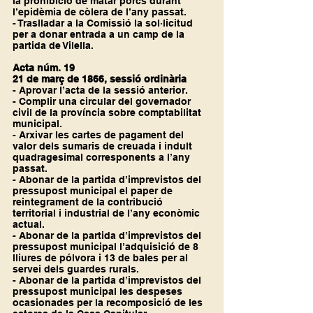
la prohibició de matar porcs durant 
l’epidèmia de còlera de l’any passat.
- Traslladar a la Comissió la sol·licitud 
per a donar entrada a un camp de la 
partida de Vilella.
Acta núm. 19
21 de març de 1866, sessió ordinària
- Aprovar l’acta de la sessió anterior.
- Complir una circular del governador 
civil de la província sobre comptabilitat 
municipal.
- Arxivar les cartes de pagament del 
valor dels sumaris de creuada i indult 
quadragesimal corresponents a l’any 
passat.
- Abonar de la partida d’imprevistos del 
pressupost municipal el paper de 
reintegrament de la contribució 
territorial i industrial de l’any econòmic 
actual.
- Abonar de la partida d’imprevistos del 
pressupost municipal l’adquisició de 8 
lliures de pólvora i 13 de bales per al 
servei dels guardes rurals.
- Abonar de la partida d’imprevistos del 
pressupost municipal les despeses 
ocasionades per la recomposició de les 