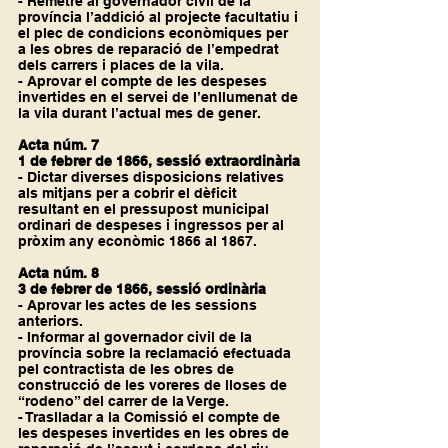
- Remetre al governador civil de la 
província l’addició al projecte facultatiu i 
el plec de condicions econòmiques per 
a les obres de reparació de l’empedrat 
dels carrers i places de la vila.
- Aprovar el compte de les despeses 
invertides en el servei de l’enllumenat de 
la vila durant l’actual mes de gener.
Acta núm. 7
1 de febrer de 1866, sessió extraordinària
- Dictar diverses disposicions relatives 
als mitjans per a cobrir el dèficit 
resultant en el pressupost municipal 
ordinari de despeses i ingressos per al 
pròxim any econòmic 1866 al 1867.
Acta núm. 8
3 de febrer de 1866, sessió ordinària
- Aprovar les actes de les sessions 
anteriors.
- Informar al governador civil de la 
província sobre la reclamació efectuada 
pel contractista de les obres de 
construcció de les voreres de lloses de 
“rodeno” del carrer de la Verge.
- Traslladar a la Comissió el compte de 
les despeses invertides en les obres de 