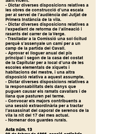
Sant Vicent.
- Dictar diverses disposicions relatives a 
les obres de construcció d’una escala 
per al servei de l’audiència del Jutjat de 
Primera Instància de la vila.
- Dictar diverses disposicions relatives a 
l’expedient de reforma de l’alineació i 
rasants del carrer de la Verge.
- Traslladar a la Comissió una sol·licitud 
perquè s’assenyale un camí per a un 
camp de la partida del Cavall.
- Aprovar el lloguer anual del pis 
principal i segon de la casa del costat 
de la Capitular per a local d’una de les 
escoles elementals de xiquets i 
habitacions del mestre, i una altra 
disposició relativa a aquest assumpte.
- Dictar diverses disposicions relatives a 
la responsabilitats dels danys que 
puguen causar els ramats cavallars i de 
llana que pasturen pel terme.
- Convocar els majors contribuents a 
una sessió extraordinària per a tractar 
l’assassinat del caporal de serenos de la 
vila la nit del 17 del mes actual.
- Nomenar dos guardes rurals.
Acta núm. 13