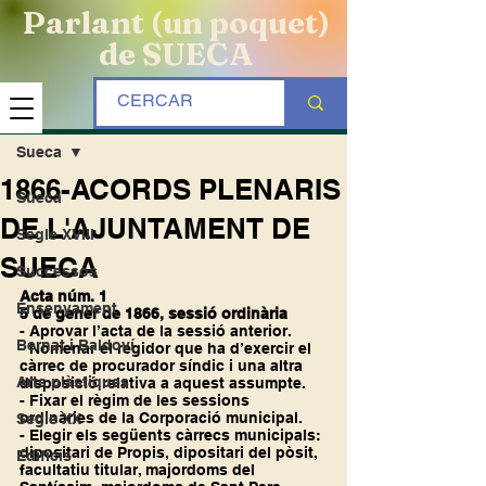
Parlant (un poquet)
de SUECA
Entrada
Sueca
1866-ACORDS PLENARIS
Sueca
DE L'AJUNTAMENT DE
Segle XVIII
SUECA
Successos
Acta núm. 1
Ensenyament
5 de gener de 1866, sessió ordinària
- Aprovar l’acta de la sessió anterior.
Bernat i Baldoví
- Nomenar el regidor que ha d’exercir el 
càrrec de procurador síndic i una altra 
Arts plàstiques
disposició relativa a aquest assumpte.
- Fixar el règim de les sessions 
ordinàries de la Corporació municipal.
Segle XX
- Elegir els següents càrrecs municipals: 
dipositari de Propis, dipositari del pòsit, 
Edificis
facultatiu titular, majordoms del 