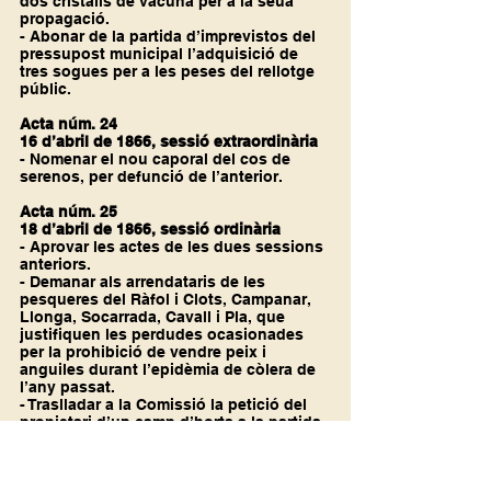
dos cristalls de vacuna per a la seua 
propagació.
- Abonar de la partida d’imprevistos del 
pressupost municipal l’adquisició de 
tres sogues per a les peses del rellotge 
públic.
Acta núm. 24
16 d’abril de 1866, sessió extraordinària
- Nomenar el nou caporal del cos de 
serenos, per defunció de l’anterior.
Acta núm. 25
18 d’abril de 1866, sessió ordinària
- Aprovar les actes de les dues sessions 
anteriors.
- Demanar als arrendataris de les 
pesqueres del Ràfol i Clots, Campanar, 
Llonga, Socarrada, Cavall i Pla, que 
justifiquen les perdudes ocasionades 
per la prohibició de vendre peix i 
anguiles durant l’epidèmia de còlera de 
l’any passat.
- Traslladar a la Comissió la petició del 
propietari d’un camp d’horta a la partida 
de Campanar, perquè se li torne a donar 
el reg que antigament se servia a 
aquesta finca.