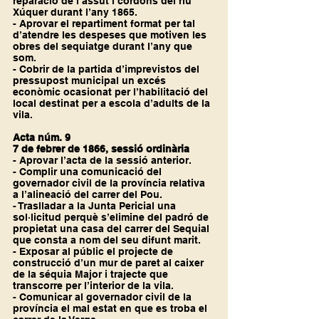
reparació de l’assut i cordons del riu 
Xúquer durant l’any 1865.
- Aprovar el repartiment format per tal 
d’atendre les despeses que motiven les 
obres del sequiatge durant l’any que 
som.
- Cobrir de la partida d’imprevistos del 
pressupost municipal un excés 
econòmic ocasionat per l’habilitació del 
local destinat per a escola d’adults de la 
vila.
Acta núm. 9
7 de febrer de 1866, sessió ordinària
- Aprovar l’acta de la sessió anterior.
- Complir una comunicació del 
governador civil de la província relativa 
a l’alineació del carrer del Pou.
- Traslladar a la Junta Pericial una 
sol·licitud perquè s’elimine del padró de 
propietat una casa del carrer del Sequial 
que consta a nom del seu difunt marit.
- Exposar al públic el projecte de 
construcció d’un mur de paret al caixer 
de la séquia Major i trajecte que 
transcorre per l’interior de la vila.
- Comunicar al governador civil de la 
província el mal estat en que es troba el 