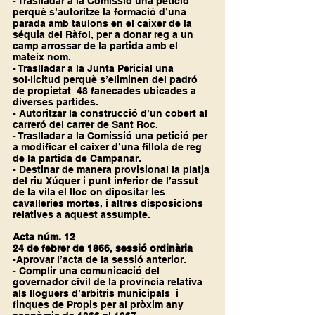
- Traslladar a la Comissió una petició 
perquè s’autoritze la formació d’una 
parada amb taulons en el caixer de la 
séquia del Ràfol, per a donar reg a un 
camp arrossar de la partida amb el 
mateix nom.
- Traslladar a la Junta Pericial una 
sol·licitud perquè s’eliminen del padró 
de propietat  48 fanecades ubicades a 
diverses partides.
- Autoritzar la construcció d’un cobert al 
carreró del carrer de Sant Roc.
- Traslladar a la Comissió una petició per 
a modificar el caixer d’una fillola de reg 
de la partida de Campanar.
- Destinar de manera provisional la platja 
del riu Xúquer i punt inferior de l’assut 
de la vila el lloc on dipositar les 
cavalleries mortes, i altres disposicions 
relatives a aquest assumpte.
Acta núm. 12
24 de febrer de 1866, sessió ordinària
-Aprovar l’acta de la sessió anterior.
- Complir una comunicació del 
governador civil de la província relativa 
als lloguers d’arbitris municipals  i 
finques de Propis per al pròxim any 