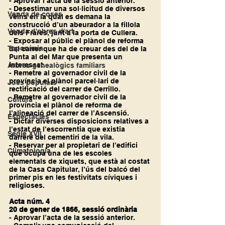
- Aprovar l’acta de la sessió anterior.
- Desestimar una sol·licitud de diversos 
Venda de coses
veïns en la qual es demana la 
construcció d’un abeurador a la fillola 
Venda d'obres d'art
dels Frares, junt a la porta de Cullera.
- Exposar al públic el plànol de reforma 
Toponímia
del carrer que ha de creuar des del de la 
Punta al del Mar que presenta un 
interessat.
Arbres genealògics familiars
- Remetre al governador civil de la 
província el plànol parcel·lari de 
Jocs populars
rectificació del carrer de Cerrillo.
- Remetre al governador civil de la 
Cultura
província el plànol de reforma de 
l’alineació del carrer de l’Ascensió.
Espectacles
- Dictar diverses disposicions relatives a 
l’estat de l’escorrentia que existia 
Segle XVII
darrere del cementiri de la vila.
- Reservar per al propietari de l’edifici 
Climatologia
que ocupa una de les escoles 
elementals de xiquets, que està al costat 
de la Casa Capitular, l’ús del balcó del 
primer pis en les festivitats cíviques i 
religioses.
Acta núm. 4
20 de gener de 1866, sessió ordinària
- Aprovar l’acta de la sessió anterior.