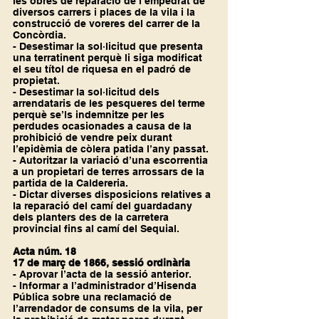
les obres de reparació de l’empedrat de 
diversos carrers i places de la vila i la 
construcció de voreres del carrer de la 
Concòrdia.
- Desestimar la sol·licitud que presenta 
una terratinent perquè li siga modificat 
el seu títol de riquesa en el padró de 
propietat.
- Desestimar la sol·licitud dels 
arrendataris de les pesqueres del terme 
perquè se’ls indemnitze per les 
perdudes ocasionades a causa de la 
prohibició de vendre peix durant 
l’epidèmia de còlera patida l’any passat.
- Autoritzar la variació d’una escorrentia 
a un propietari de terres arrossars de la 
partida de la Caldereria.
- Dictar diverses disposicions relatives a 
la reparació del camí del guardadany 
dels planters des de la carretera 
provincial fins al camí del Sequial. 
Acta núm. 18
17 de març de 1866, sessió ordinària
- Aprovar l’acta de la sessió anterior.
- Informar a l’administrador d’Hisenda 
Pública sobre una reclamació de 
l’arrendador de consums de la vila, per 