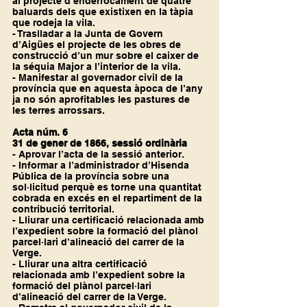
al projecte d’enderrocament de quatre 
baluards dels que existixen en la tàpia 
que rodeja la vila.
- Traslladar a la Junta de Govern 
d’Aigües el projecte de les obres de 
construcció d’un mur sobre el caixer de 
la séquia Major a l’interior de la vila.
- Manifestar al governador civil de la 
província que en aquesta àpoca de l’any 
ja no són aprofitables les pastures de 
les terres arrossars.
Acta núm. 6
31 de gener de 1866, sessió ordinària
- Aprovar l’acta de la sessió anterior.
- Informar a l’administrador d’Hisenda 
Pública de la província sobre una 
sol·licitud perquè es torne una quantitat 
cobrada en excés en el repartiment de la 
contribució territorial.
- Lliurar una certificació relacionada amb 
l’expedient sobre la formació del plànol 
parcel·lari d’alineació del carrer de la 
Verge.
- Lliurar una altra certificació 
relacionada amb l’expedient sobre la 
formació del plànol parcel·lari 
d’alineació del carrer de la Verge.