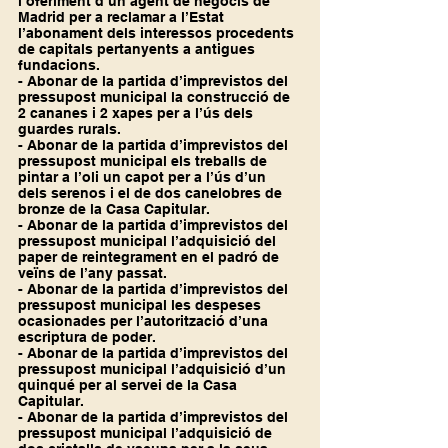
l’oferiment d’un agent de negocis de 
Madrid per a reclamar a l’Estat 
l’abonament dels interessos procedents 
de capitals pertanyents a antigues 
fundacions.
- Abonar de la partida d’imprevistos del 
pressupost municipal la construcció de 
2 cananes i 2 xapes per a l’ús dels 
guardes rurals.
- Abonar de la partida d’imprevistos del 
pressupost municipal els treballs de 
pintar a l’oli un capot per a l’ús d’un 
dels serenos i el de dos canelobres de 
bronze de la Casa Capitular.
- Abonar de la partida d’imprevistos del 
pressupost municipal l’adquisició del 
paper de reintegrament en el padró de 
veïns de l’any passat.
- Abonar de la partida d’imprevistos del 
pressupost municipal les despeses 
ocasionades per l’autorització d’una 
escriptura de poder.
- Abonar de la partida d’imprevistos del 
pressupost municipal l’adquisició d’un 
quinqué per al servei de la Casa 
Capitular.
- Abonar de la partida d’imprevistos del 
pressupost municipal l’adquisició de 