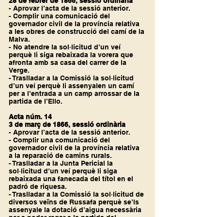
28 de febrer de 1866, sessió ordinària
- Aprovar l’acta de la sessió anterior.
- Complir una comunicació del 
governador civil de la província relativa 
a les obres de construcció del camí de la 
Malva.
- No atendre la sol·licitud d’un veí 
perquè li siga rebaixada la vorera que 
afronta amb sa casa del carrer de la 
Verge.
- Traslladar a la Comissió la sol·licitud 
d’un veí perquè li assenyalen un camí 
per a l’entrada a un camp arrossar de la 
partida de l’Ello.
Acta núm. 14
3 de març de 1866, sessió ordinària
- Aprovar l’acta de la sessió anterior.
- Complir una comunicació del 
governador civil de la província relativa 
a la reparació de camins rurals.
- Traslladar a la Junta Pericial la 
sol·licitud d’un veí perquè li siga 
rebaixada una fanecada del títol en el 
padró de riquesa.
- Traslladar a la Comissió la sol·licitud de 
diversos veïns de Russafa perquè se’ls 
assenyale la dotació d’aigua necessària 