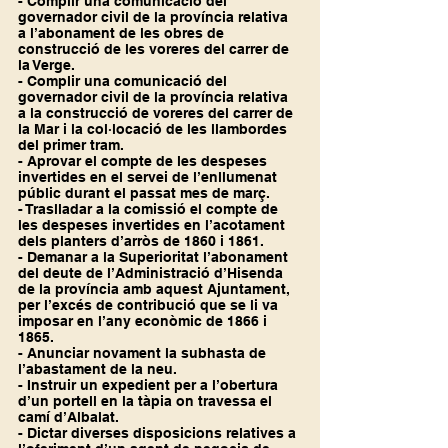
- Complir una comunicació del 
governador civil de la província relativa 
a l’abonament de les obres de 
construcció de les voreres del carrer de 
la Verge.
- Complir una comunicació del 
governador civil de la província relativa 
a la construcció de voreres del carrer de 
la Mar i la col·locació de les llambordes 
del primer tram.
- Aprovar el compte de les despeses 
invertides en el servei de l’enllumenat 
públic durant el passat mes de març.
- Traslladar a la comissió el compte de 
les despeses invertides en l’acotament 
dels planters d’arròs de 1860 i 1861.
- Demanar a la Superioritat l’abonament 
del deute de l’Administració d’Hisenda 
de la província amb aquest Ajuntament, 
per l’excés de contribució que se li va 
imposar en l’any econòmic de 1866 i 
1865.
- Anunciar novament la subhasta de 
l’abastament de la neu.
- Instruir un expedient per a l’obertura 
d’un portell en la tàpia on travessa el 
camí d’Albalat.
- Dictar diverses disposicions relatives a 