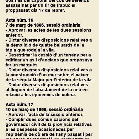
dos fills del caporal del cos de serenos 
assassinat per un tir de trabuc el 
proppassat dia 17 de febrer.
Acta núm. 16
7 de març de 1866, sessió ordinària
- Aprovar les actes de les dues sessions 
anterior.
- Dictar diverses disposicions relatives a 
la demolició de quatre baluards de la 
tàpia que rodeja la vila.
- Desestimar la cessió d’un terreny per a 
edificar un asil d’ancians que proposava 
fer un marqués.
- Dictar diverses disposicions relatives a 
la construcció d’un mur sobre el caixer 
de la séquia Major per l’interior de la vila.
- Dictar diverses disposicions relatives 
al lloguer de l’abastament de la neu en 
relació a les epidèmies de còlera.
Acta núm. 17
10 de març de 1866, sessió ordinària
- Aprovar l’acta de la sessió anterior.
- Complir dues comunicacions del 
governador civil de la província relatives 
a les despeses ocasionades per 
l’epidèmia de còlera de l’any passat i per 