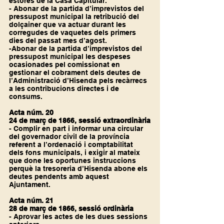
estores de la Casa Capitular.
- Abonar de la partida d’imprevistos del 
pressupost municipal la retribució del 
dolçainer que va actuar durant les 
corregudes de vaquetes dels primers 
dies del passat mes d’agost.
-Abonar de la partida d’imprevistos del 
pressupost municipal les despeses 
ocasionades pel comissionat en 
gestionar el cobrament dels deutes de 
l’Administració d’Hisenda pels recàrrecs 
a les contribucions directes i de 
consums.
Acta núm. 20
24 de març de 1866, sessió extraordinària
- Complir en part i informar una circular 
del governador civil de la província 
referent a l’ordenació i comptabilitat 
dels fons municipals, i exigir al mateix 
que done les oportunes instruccions 
perquè la tresoreria d’Hisenda abone els 
deutes pendents amb aquest 
Ajuntament.
Acta núm. 21
28 de març de 1866, sessió ordinària
- Aprovar les actes de les dues sessions 