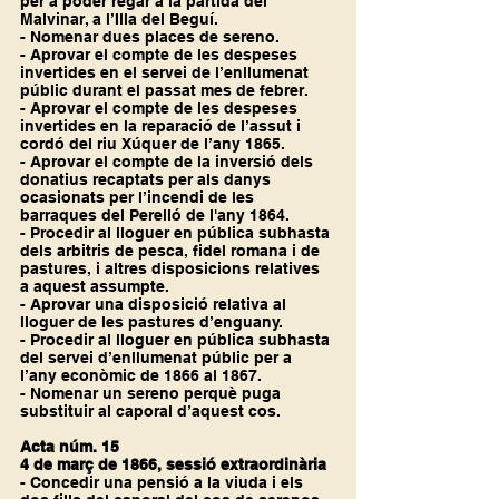
per a poder regar a la partida del 
Malvinar, a l’Illa del Beguí.
- Nomenar dues places de sereno.
- Aprovar el compte de les despeses 
invertides en el servei de l’enllumenat 
públic durant el passat mes de febrer.
- Aprovar el compte de les despeses 
invertides en la reparació de l’assut i 
cordó del riu Xúquer de l’any 1865.
- Aprovar el compte de la inversió dels 
donatius recaptats per als danys 
ocasionats per l’incendi de les 
barraques del Perelló de l'any 1864.
- Procedir al lloguer en pública subhasta 
dels arbitris de pesca, fidel romana i de 
pastures, i altres disposicions relatives 
a aquest assumpte.
- Aprovar una disposició relativa al 
lloguer de les pastures d’enguany.
- Procedir al lloguer en pública subhasta 
del servei d’enllumenat públic per a 
l’any econòmic de 1866 al 1867.
- Nomenar un sereno perquè puga 
substituir al caporal d’aquest cos.
Acta núm. 15
4 de març de 1866, sessió extraordinària
- Concedir una pensió a la viuda i els 