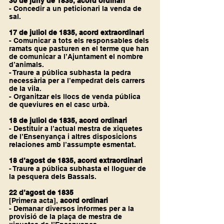
30 de juny de 1835, acord ordinari
- Concedir a un peticionari la venda de 
sal.
17 de juliol de 1835, acord extraordinari
- Comunicar a tots els responsables dels 
ramats que pasturen en el terme que han 
de comunicar a l’Ajuntament el nombre 
d’animals.
- Traure a pública subhasta la pedra 
necessària per a l’empedrat dels carrers 
de la vila.
- Organitzar els llocs de venda pública 
de queviures en el casc urbà.
18 de juliol de 1835, acord ordinari
- Destituir a l’actual mestra de xiquetes 
de l’Ensenyança i altres disposicions 
relaciones amb l’assumpte esmentat.
18 d’agost de 1835, acord extraordinari
- Traure a pública subhasta el lloguer de 
la pesquera dels Bassals.
22 d’agost de 1835
[Primera acta], 
acord ordinari
- Demanar diversos informes per a la 
provisió de la plaça de mestra de 