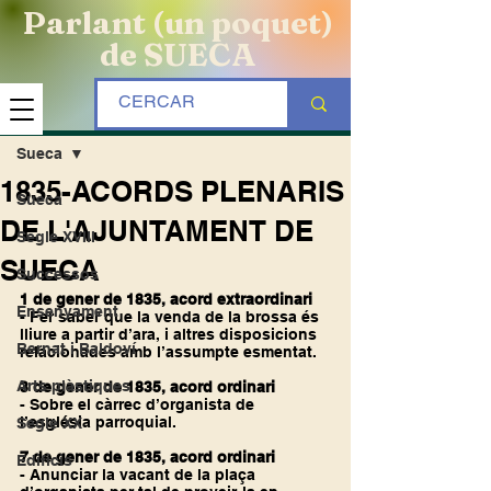
Parlant (un poquet)
de SUECA
Entrada
Sueca
1835-ACORDS PLENARIS
Sueca
DE L'AJUNTAMENT DE
Segle XVIII
SUECA
Successos
1 de gener de 1835, acord extraordinari
Ensenyament
- Fer saber que la venda de la brossa és 
lliure a partir d’ara, i altres disposicions 
Bernat i Baldoví
relacionades amb l’assumpte esmentat.
Arts plàstiques
3 de gener de 1835, acord ordinari
- Sobre el càrrec d’organista de 
l’església parroquial.
Segle XX
7 de gener de 1835, acord ordinari
Edificis
- Anunciar la vacant de la plaça 