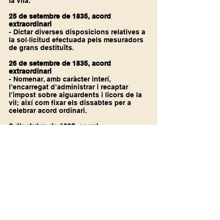
la vila.
25 de setembre de 1835, acord 
extraordinari
- Dictar diverses disposicions relatives a 
la sol·licitud efectuada pels mesuradors 
de grans destituïts.
26 de setembre de 1835, acord 
extraordinari
- Nomenar, amb caràcter interí, 
l’encarregat d’administrar i recaptar 
l’impost sobre aiguardents i licors de la 
vil; així com fixar els dissabtes per a 
celebrar acord ordinari.
6 d’octubre de 1835, acord
- Complir una ordre del governador civil 
de la província relativa a la reposició de 
l’anterior Ajuntament, i confirmar a 
l’actual encarregat de la recaptació de la 
Reial Renda d’Aiguardents i Licors.
19 d’octubre de 1835, acord
- Detallar el procés seguit per a l’elecció 
del nou Govern municipal.
21 d’octubre de 1835