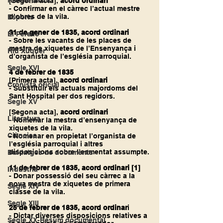
Ribera Baixa
[Segona acta], 
acord ordinari
- Confirmar en el càrrec l’actual mestre 
d’obres de la vila.
Esports
31 de gener de 1835, acord ordinari
El Perelló
- Sobre les vacants de les places de 
mestra de xiquetes de l’Ensenyança i 
Riu Xúquer
d’organista de l’església parroquial.
Segle XVI
4 de febrer de 1835
[Primera acta], 
acord ordinari
Cronista oficial
- Substituir els actuals majordoms del 
Sant Hospital per dos regidors.
Segle XV
[Segona acta], 
acord ordinari
Literatura
- Nomenar la mestra d’ensenyança de 
xiquetes de la vila.
Ciències
- Nomenar en propietat l’organista de 
l’església parroquial i altres 
disposicions sobre l’esmentat assumpte.
Buidatges de documents
11 de febrer de 1835, acord ordinari 
[1]
Indústria
- Donar possessió del seu càrrec a la 
nova mestra de xiquetes de primera 
Segle XIV
classe de la vila.
Segle XIII
25 de febrer de 1835, acord ordinar
i 
- Dictar diverses disposicions relatives a 
Segle XX-Resum documental