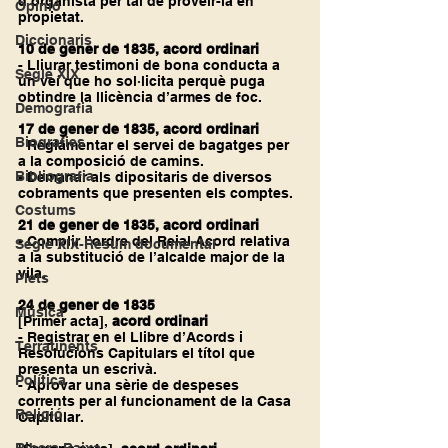
d’organista per tal de proveir-la en 
Opinió
propietat.
Diccionaris
10 de gener de 1835, acord ordinari
- Lliurar testimoni de bona conducta a 
Segle XIX
un veí que ho sol·licita perquè puga 
obtindre la llicència d’armes de foc.
Demografia
17 de gener de 1835, acord ordinari
Biografies
- Reglamentar el servei de bagatges per 
a la composició de camins.
Bibliografia
- Demanar als dipositaris de diversos 
cobraments que presenten els comptes.
Costums
21 de gener de 1835, acord ordinari
- Complir l’ordre del Reial Acord relativa 
Segle XIX-Resum documental
a la substitució de l’alcalde major de la 
vila.
Plets
24 de gener de 1835
Música
[Primer acta], 
acord ordinari
- Registrar en el Llibre d’Acords i 
Terratinents
Resolucions Capitulars el títol que 
presenta un escrivà.
Política
- Aprovar una sèrie de despeses 
corrents per al funcionament de la Casa 
Religió
Capitular.