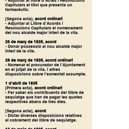
- Adjuntar al llibre d’Actes i Resolucions 
Capitulars el títol que presenta un 
farmacèutic.
[Segona acta], 
acord ordinari
- Adjuntar al Llibre d’Acords i 
Resolucions Capitulars el nomenament 
del nou alcalde major interí de la vila.
26 de març de 1835, acord
- Donar possessió al nou alcalde major 
interí de la vila.
28 de març de 1835, acord ordinari
- Nomenar el procurador de l’Ajuntament 
en el jutjat de la vila, i altres 
disposicions sobre l’esmentat assumpte.
1 d’abril de 1835
[Primera acta], 
acord ordinari
- Fer saber als contribuents del llibre de 
sequiatge que han de pagar les quotes 
respectives abans de tres dies.
[Segona acta], 
acord
- Dictar diverses disposicions relatives 
al cobrament del llibre de sequiatge.