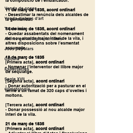
la composició de l’embarcador.
Venda de coses
11 de març de 1835, acord ordinari 
- Desestimar la renúncia dels alcaldes de 
Venda d'obres d'art
la germandat.
Toponímia
14 de març de 1835, acord ordinari
- Quedar assabentats del nomenament 
del nou alcalde major interí de la vila, i 
Arbres genealògics familiars
altres disposicions sobre l’esmentat 
assumpte.
Jocs populars
18 de març de 1835
Cultura
[Primera acta], 
acord ordinari
- Nomenar l’interventor del llibre major 
Espectacles
de sequiatge.
Segle XVII
[Segona acta], 
acord ordinari
- Donar autorització per a pasturar en el 
Climatologia
terme a un ramat de 320 caps d’ovelles i 
moltons.
[Tercera acta], 
acord ordinari
- Donar possessió al nou alcalde major 
interí de la vila.
21 de març de 1835
[Primera acta], 
acord ordinari