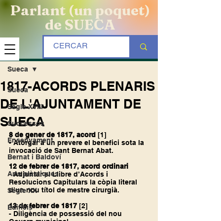
Parlant (un poquet)
de SUECA
Entrada
Sueca
1817-ACORDS PLENARIS
Sueca
DE L'AJUNTAMENT DE
Segle XVIII
SUECA
Successos
8 de gener de 1817, acord 
[1]
Ensenyament
- Atorgar a un prevere el benefici sota la 
invocació de Sant Bernat Abat.
Bernat i Baldoví
12 de febrer de 1817, acord ordinari
Arts plàstiques
- Adjuntar el Llibre d’Acords i 
Resolucions Capitulars la còpia literal 
d’un nou títol de mestre cirurgià.
Segle XX
13 de febrer de 1817 
[2]
Edificis
- Diligència de possessió del nou 