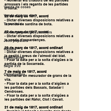
- Nomenar els criadors de les partides 
arrossars i els regants de les partides 
Venda de coses
d’horta.
Venda d'obres d'art
22 de març de 1817, acord
- Dictar diverses disposicions relatives a 
Toponímia
la venda de sardina de bota.
27 de març de 1817, acord
Arbres genealògics familiars
- Dictar diverses disposicions relatives a 
la venda d’espardenyes.
Jocs populars
29 de març de 1817, acord ordinari
Cultura
- Dictar diverses disposicions relatives a 
la gestió i preus de l’almodí del blat.
Espectacles
- Fixar la data per a la solta d'aigües a la 
partida de la Socarrada.
Segle XVII
7 de maig de 1817, acord
Climatologia
- Nomenar un mesurador de grans de la 
vila.
- Fixar la data per a la solta d’aigües a 
les partides dels Bassals, Saladar i 
Cendroses.
- Fixar la data per a la solta d'aigües a 
les partides del Ràfol, Clot i Cavall.
21 de maig de 1817, acord ordinari