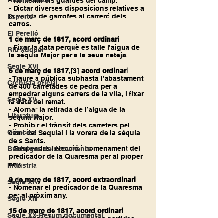
Ribera Baixa
- Nomenar els guardes del camp.
- Dictar diverses disposicions relatives a 
la venda de garrofes al carreró dels 
Esports
carros.
El Perelló
1 de març de 1817, acord ordinari
- Fixar la data perquè es talle l’aigua de 
Riu Xúquer
la séquia Major per a la seua neteja.
Segle XVI
6 de març de 1817
,
[3]
acord ordinari
- Traure a pública subhasta l’abastament 
Cronista oficial
de 400 carretades de pedra per a 
empedrar alguns carrers de la vila, i fixar 
Segle XV
la data del remat.
- Ajornar la retirada de l’aigua de la 
Literatura
séquia Major.
- Prohibir el trànsit dels carreters pel 
Ciències
camí del Sequial i la vorera de la séquia 
dels Sants.
- Suspendre l’elecció i nomenament del 
Buidatges de documents
predicador de la Quaresma per al proper 
any.
Indústria
9 de març de 1817, acord extraordinari
Segle XIV
- Nomenar el predicador de la Quaresma 
per al pròxim any.
Segle XIII
15 de març de 1817, acord ordinari
Segle XX-Resum documental