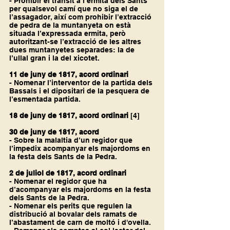
- Prohibir el trànsit a l’ermita dels Sants 
per qualsevol camí que no siga el de 
l’assagador, així com prohibir l’extracció 
de pedra de la muntanyeta on està 
situada l’expressada ermita, però 
autoritzant-se l’extracció de les altres 
dues muntanyetes separades: la de 
l’ullal gran i la del xicotet.
11 de juny de 1817, acord ordinari
- Nomenar l’interventor de la partida dels 
Bassals i el dipositari de la pesquera de 
l’esmentada partida.
18 de juny de 1817, acord ordinari 
[4]
30 de juny de 1817, acord
- Sobre la malaltia d’un regidor que 
l’impedix acompanyar els majordoms en 
la festa dels Sants de la Pedra.
2 de juliol de 1817, acord ordinari
- Nomenar el regidor que ha 
d’acompanyar els majordoms en la festa 
dels Sants de la Pedra.
- Nomenar els perits que regulen la 
distribució al bovalar dels ramats de 
l’abastament de carn de moltó i d'ovella. 