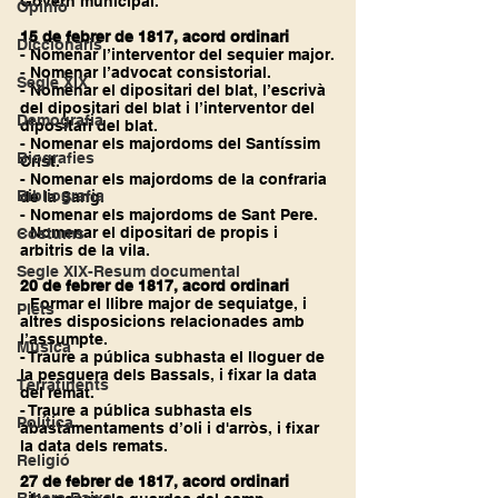
Govern municipal.
Opinió
15 de febrer de 1817, acord ordinari
Diccionaris
- Nomenar l’interventor del sequier major.
- Nomenar l’advocat consistorial.
Segle XIX
- Nomenar el dipositari del blat, l’escrivà 
del dipositari del blat i l’interventor del 
Demografia
dipositari del blat.
- Nomenar els majordoms del Santíssim 
Biografies
Crist.
- Nomenar els majordoms de la confraria 
Bibliografia
de la Sang.
- Nomenar els majordoms de Sant Pere.
- Nomenar el dipositari de propis i 
Costums
arbitris de la vila.
Segle XIX-Resum documental
20 de febrer de 1817, acord ordinari
- Formar el llibre major de sequiatge, i 
Plets
altres disposicions relacionades amb 
l’assumpte.
Música
- Traure a pública subhasta el lloguer de 
la pesquera dels Bassals, i fixar la data 
Terratinents
del remat.
- Traure a pública subhasta els 
Política
abastamentaments d’oli i d'arròs, i fixar 
la data dels remats.
Religió
27 de febrer de 1817, acord ordinari