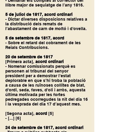
- Demanar els comptes al col·lector del 
llibre major de sequiatge de l’any 1816.
5 de juliol de 1817, acord ordinari
- Dictar diverses disposicions relatives a 
la distribució dels remats de 
l’abastament de carn de moltó i d'ovella.
5 de setembre de 1817, acord
- Sobre el retard del cobrament de les 
Reials Contribucions.
20 de setembre de 1817
[Primera acta], 
acord ordinari 
- Nomenar comissionats perquè es 
personen al tribunal del senyor 
president per a demostrar l’estat 
deplorable en que s’hi troba la població 
a causa de les ruïnoses collites de blat, 
d'ordi, seda, faves, d'oli i arròs, aquesta 
última motivada per les fortes 
pedregades ocorregudes la nit del dia 16 
i la vesprada del dia 17 d’aquest mes.
[Segona acta],
 acord 
[5]
- [...] 
[6]
24 de setembre de 1817, acord ordinari 