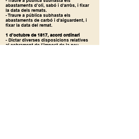
- Traure a pública subhasta els 
abastaments d’oli, sabó i d'arròs, i fixar 
la data dels remats.
- Traure a pública subhasta els 
abastaments de carbó i d'aiguardent, i 
fixar la data del remat.
1 d’octubre de 1817, acord ordinari
- Dictar diverses disposicions relatives 
al cobrament de l’impost de la neu.
15 d’octubre de 1817, acord ordinari 
- Fer la proposta de la terna per a la 
formació del proper Govern municipal.
31 de desembre de 1817, acord ordinari
- Sobre el frau que es fa en la venda del 
fem 
[7]
[1]
 Aquesta acta i la següent del 12 de 
febrer d'aquest any estan lligades entre 
les dels dies 31 de gener i 11 de febrer 
de 1818.
[2]
 Aquesta acta i la resta de l'any 1817 
estan lligades després de la del 15 
d'abril de 1818.
[3]
 1816, en l'original
[4]
 No hi hagué cap assumpte a tractar.