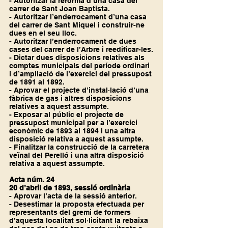
- Autoritzar la reforma d’una casa del 
carrer de Sant Joan Baptista.
- Autoritzar l’enderrocament d’una casa 
del carrer de Sant Miquel i construir-ne 
dues en el seu lloc.
- Autoritzar l’enderrocament de dues 
cases del carrer de l’Arbre i reedificar-les.
- Dictar dues disposicions relatives als 
comptes municipals del període ordinari 
i d’ampliació de l’exercici del pressupost 
de 1891 al 1892.
- Aprovar el projecte d’instal·lació d’una 
fàbrica de gas i altres disposicions 
relatives a aquest assumpte.
- Exposar al públic el projecte de 
pressupost municipal per a l’exercici 
econòmic de 1893 al 1894 i una altra 
disposició relativa a aquest assumpte.
- Finalitzar la construcció de la carretera 
veïnal del Perelló i una altra disposició 
relativa a aquest assumpte.
Acta núm. 24
20 d’abril de 1893, sessió ordinària
- Aprovar l’acta de la sessió anterior.
- Desestimar la proposta efectuada per 
representants del gremi de formers 
d’aquesta localitat sol·licitant la rebaixa 