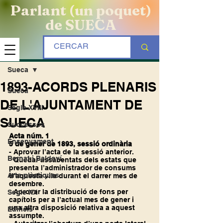
Parlant (un poquet)
de SUECA
Entrada
Sueca
1893-ACORDS PLENARIS
Sueca
DE L'AJUNTAMENT DE
Segle XVIII
SUECA
Successos
Acta núm. 1
Ensenyament
5 de gener de 1893, sessió ordinària
- Aprovar l’acta de la sessió anterior.
Bernat i Baldoví
- Quedar assabentats dels estats que 
presenta l’administrador de consums 
Arts plàstiques
d’aquesta vila durant el darrer mes de 
desembre.
- Aprovar la distribució de fons per 
Segle XX
capítols per a l’actual mes de gener i 
una altra disposició relativa a aquest 
Edificis
assumpte.