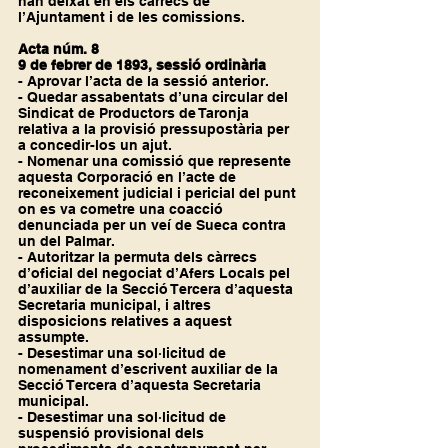
han deixat en els càrrecs de 
l’Ajuntament i de les comissions. 
Acta núm. 8
9 de febrer de 1893, sessió ordinària
- Aprovar l’acta de la sessió anterior.
- Quedar assabentats d’una circular del 
Sindicat de Productors de Taronja 
relativa a la provisió pressupostària per 
a concedir-los un ajut.
- Nomenar una comissió que represente 
aquesta Corporació en l’acte de 
reconeixement judicial i pericial del punt 
on es va cometre una coacció 
denunciada per un veí de Sueca contra 
un del Palmar.
- Autoritzar la permuta dels càrrecs 
d’oficial del negociat d’Afers Locals pel 
d’auxiliar de la Secció Tercera d’aquesta 
Secretaria municipal, i altres 
disposicions relatives a aquest 
assumpte.
- Desestimar una sol·licitud de 
nomenament d’escrivent auxiliar de la 
Secció Tercera d’aquesta Secretaria 
municipal.
- Desestimar una sol·licitud de 
suspensió provisional dels 