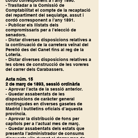
cordó corresponent a l’any 1890.
- Traslladar a la Comissió de 
Comptabilitat el compte de la recaptació 
del repartiment del sequiatge, assut i 
cordó corresponent a l’any 1891.
- Publicar els llistats dels 
compromissaris per a l’elecció de 
senadors.
- Dictar diverses disposicions relatives a 
la continuació de la carretera veïnal del 
Perelló des del Canet fins al reg de la 
Loteria.
- Dictar diverses disposicions relatives a 
les obres de construcció de les voreres 
del carrer dels Carabassers.
Acta núm. 15
2 de març de 1893, sessió ordinària
- Aprovar l’acta de la sessió anterior.
- Quedar assabentats de les 
disposicions de caràcter general 
contingudes en diverses gasetes de 
Madrid i butlletins oficials d’aquesta 
província.
- Aprovar la distribució de fons per 
capítols per a l’actual mes de març.
- Quedar assabentats dels estats que 
presenta l’administrador de consums 