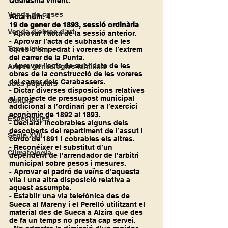
Quaresma vinent.
Venda de coses
Acta núm. 4
19 de gener de 1893, sessió ordinària
Venda d'obres d'art
- Aprovar l’acta de la sessió anterior.
- Aprovar l’acta de subhasta de les 
Toponímia
obres d’empedrat i voreres de l’extrem 
del carrer de la Punta.
- Aprovar l’acta de subhasta de les 
Arbres genealògics familiars
obres de la construcció de les voreres 
del carrer dels Carabassers.
Jocs populars
- Dictar diverses disposicions relatives 
al projecte de pressupost municipal 
Cultura
addicional a l’ordinari per a l’exercici 
econòmic de 1892 al 1893.
Espectacles
- Declarar incobrables alguns dels 
descoberts del repartiment de l’assut i 
Segle XVII
cordó de 1891 i cobrables els altres.
- Reconéixer el substitut d’un 
Climatologia
dependent de l’arrendador de l’arbitri 
municipal sobre pesos i mesures.
- Aprovar el padró de veïns d’aquesta 
vila i una altra disposició relativa a 
aquest assumpte.
- Establir una via telefònica des de 
Sueca al Mareny i el Perelló utilitzant el 
material des de Sueca a Alzira que des 
de fa un temps no presta cap servei.