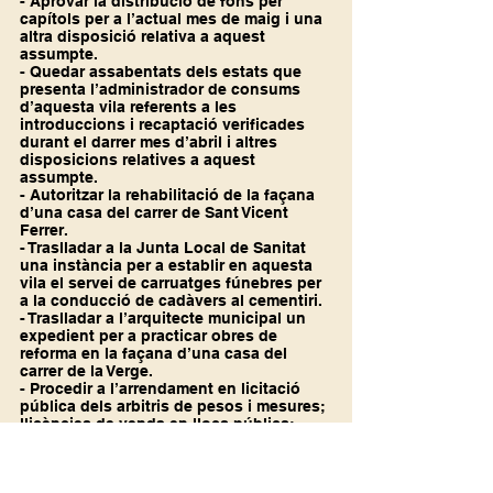
- Aprovar la distribució de fons per 
capítols per a l’actual mes de maig i una 
altra disposició relativa a aquest 
assumpte.
- Quedar assabentats dels estats que 
presenta l’administrador de consums 
d’aquesta vila referents a les 
introduccions i recaptació verificades 
durant el darrer mes d’abril i altres 
disposicions relatives a aquest 
assumpte.
- Autoritzar la rehabilitació de la façana 
d’una casa del carrer de Sant Vicent 
Ferrer.
- Traslladar a la Junta Local de Sanitat 
una instància per a establir en aquesta 
vila el servei de carruatges fúnebres per 
a la conducció de cadàvers al cementiri.
- Traslladar a l’arquitecte municipal un 
expedient per a practicar obres de 
reforma en la façana d’una casa del 
carrer de la Verge.
- Procedir a l’arrendament en licitació 
pública dels arbitris de pesos i mesures; 
llicències de venda en llocs públics; 
pesqueres de les partides arrossars del 
terme, aprofitament de les pastures i el 
de la neu per al vinent any econòmic de 