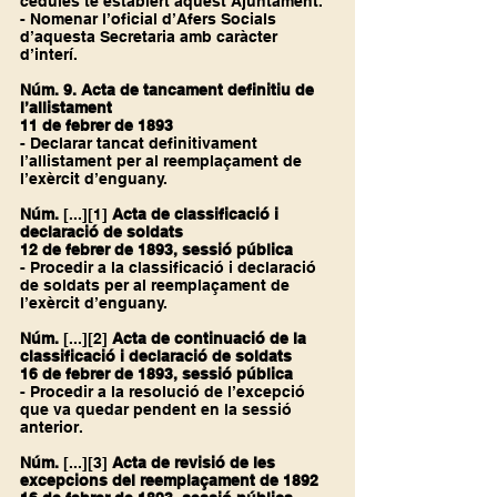
cèdules té establert aquest Ajuntament.
- Nomenar l’oficial d’Afers Socials 
d’aquesta Secretaria amb caràcter 
d’interí.
Núm. 9. Acta de tancament definitiu de 
l’allistament
11 de febrer de 1893
- Declarar tancat definitivament 
l’allistament per al reemplaçament de 
l’exèrcit d’enguany.
Núm.
 [...]
[1]
Acta de classificació i 
declaració de soldats
12 de febrer de 1893, sessió pública
- Procedir a la classificació i declaració 
de soldats per al reemplaçament de 
l’exèrcit d’enguany.
Núm.
 [...]
[2]
Acta de continuació de la 
classificació i declaració de soldats
16 de febrer de 1893, sessió pública
- Procedir a la resolució de l’excepció 
que va quedar pendent en la sessió 
anterior.
Núm.
 [...]
[3]
Acta de revisió de les 
excepcions del reemplaçament de 1892