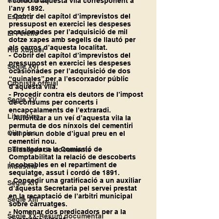
Ribera Baixa
i cordó d’aquesta vila corresponent a 
l’any 1892.
- Cobrir del capítol d’imprevistos del 
Esports
pressupost en exercici les despeses 
ocasionades per l’adquisició de mil 
El Perelló
dotze xapes amb segells de llautó per 
als carros d’aquesta localitat.
Riu Xúquer
- Cobrir del capítol d’imprevistos del 
pressupost en exercici les despeses 
Segle XVI
ocasionades per l’adquisició de dos 
“quinales” per a l’escorxador públic 
Cronista oficial
d’aquesta vila.
- Procedir contra els deutors de l’impost 
Segle XV
de consums per concerts i 
encapçalaments de l’extraradi.
Literatura
- Autoritzar a un veí d’aquesta vila la 
permuta de dos nínxols del cementiri 
Ciències
vell per un doble d’igual preu en el 
cementiri nou.
- Traslladar a la Comissió de 
Buidatges de documents
Comptabilitat la relació de descoberts 
incobrables en el repartiment de 
Indústria
sequiatge, assut i cordó de 1891.
- Concedir una gratificació a un auxiliar 
Segle XIV
d’aquesta Secretaria pel servei prestat 
en la recaptació de l’arbitri municipal 
Segle XIII
sobre carruatges.
- Nomenar dos predicadors per a la 
Segle XX-Resum documental