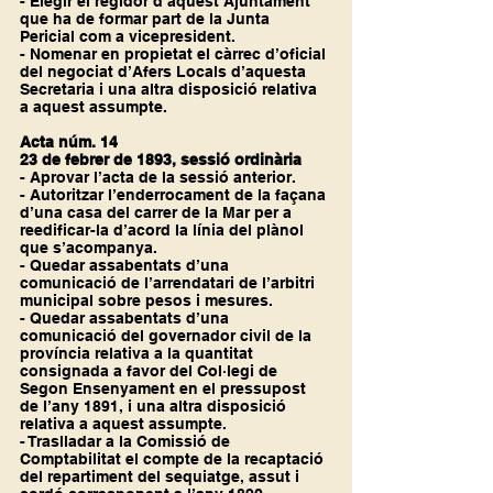
- Elegir el regidor d’aquest Ajuntament 
que ha de formar part de la Junta 
Pericial com a vicepresident.
- Nomenar en propietat el càrrec d’oficial 
del negociat d’Afers Locals d’aquesta 
Secretaria i una altra disposició relativa 
a aquest assumpte.
Acta núm. 14
23 de febrer de 1893, sessió ordinària
- Aprovar l’acta de la sessió anterior.
- Autoritzar l’enderrocament de la façana 
d’una casa del carrer de la Mar per a 
reedificar-la d’acord la línia del plànol 
que s’acompanya.
- Quedar assabentats d’una 
comunicació de l’arrendatari de l’arbitri 
municipal sobre pesos i mesures.
- Quedar assabentats d’una 
comunicació del governador civil de la 
província relativa a la quantitat 
consignada a favor del Col·legi de 
Segon Ensenyament en el pressupost 
de l’any 1891, i una altra disposició 
relativa a aquest assumpte.
- Traslladar a la Comissió de 
Comptabilitat el compte de la recaptació 
del repartiment del sequiatge, assut i 