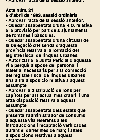
- Aprovar l’acta de la sessió anterior.
Acta núm. 21
6 d’abril de 1893, sessió ordinària
- Aprovar l’acta de la sessió anterior.
- Quedar assabentats d’una R.O. relativa 
a la provisió per part dels ajuntaments 
de romanes i bàscules.
- Quedar assabentats d’una circular de 
la Delegació d’Hisenda d’aquesta 
província relativa a la formació del 
registre fiscal de finques urbanes.
- Autoritzar a la Junta Pericial d’aquesta 
vila perquè dispose del personal i 
material necessaris per a la confecció 
del registre fiscal de finques urbanes i 
una altra disposició relativa a aquest 
assumpte.
- Aprovar la distribució de fons per 
capítols per al l’actual mes d’abril i una 
altra disposició relativa a aquest 
assumpte.
- Quedar assabentats dels estats que 
presenta l’administrador de consums 
d’aquesta vila referents a les 
introduccions i recaptació verificades 
durant el darrer mes de març i altres 
disposicions relatives a aquest 