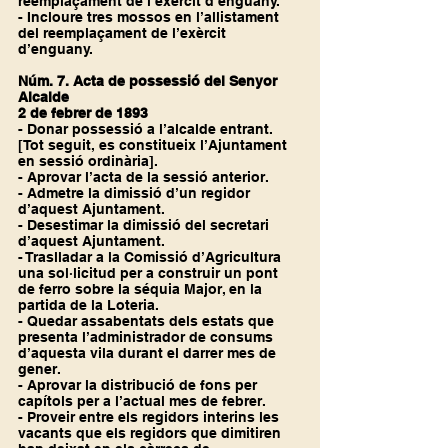
reemplaçament de l’exèrcit d’enguany.
- Incloure tres mossos en l’allistament 
del reemplaçament de l’exèrcit 
d’enguany.
Núm. 7. Acta de possessió del Senyor 
Alcalde
2 de febrer de 1893
- Donar possessió a l’alcalde entrant.
[Tot seguit, es constitueix l’Ajuntament 
en sessió ordinària].
- Aprovar l’acta de la sessió anterior.
- Admetre la dimissió d’un regidor 
d’aquest Ajuntament.
- Desestimar la dimissió del secretari 
d’aquest Ajuntament.
- Traslladar a la Comissió d’Agricultura 
una sol·licitud per a construir un pont 
de ferro sobre la séquia Major, en la 
partida de la Loteria.
- Quedar assabentats dels estats que 
presenta l’administrador de consums 
d’aquesta vila durant el darrer mes de 
gener.
- Aprovar la distribució de fons per 
capítols per a l’actual mes de febrer.
- Proveir entre els regidors interins les 
vacants que els regidors que dimitiren 