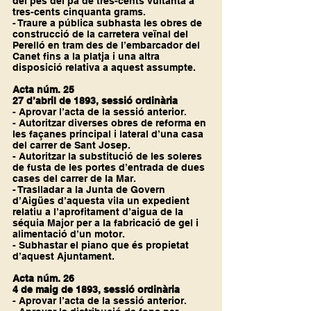
del pes del pa de tres-cents vuitanta a 
tres-cents cinquanta grams.
- Traure a pública subhasta les obres de 
construcció de la carretera veïnal del 
Perelló en tram des de l’embarcador del 
Canet fins a la platja i una altra 
disposició relativa a aquest assumpte.
Acta núm. 25
27 d’abril de 1893, sessió ordinària
- Aprovar l’acta de la sessió anterior.
- Autoritzar diverses obres de reforma en 
les façanes principal i lateral d’una casa 
del carrer de Sant Josep.
- Autoritzar la substitució de les soleres 
de fusta de les portes d’entrada de dues 
cases del carrer de la Mar.
- Traslladar a la Junta de Govern 
d’Aigües d’aquesta vila un expedient 
relatiu a l’aprofitament d’aigua de la 
séquia Major per a la fabricació de gel i 
alimentació d’un motor.
- Subhastar el piano que és propietat 
d’aquest Ajuntament.
Acta núm. 26
4 de maig de 1893, sessió ordinària
- Aprovar l’acta de la sessió anterior.