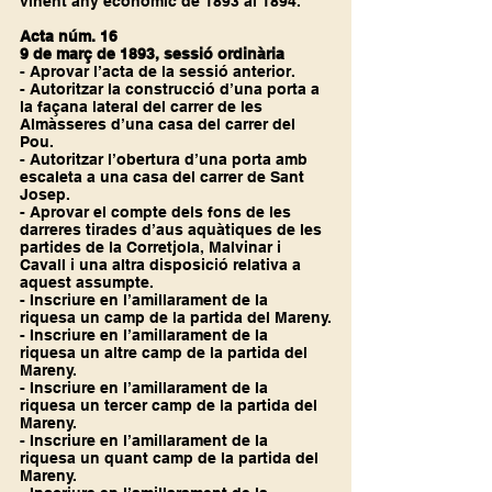
vinent any econòmic de 1893 al 1894.
Acta núm. 16
9 de març de 1893, sessió ordinària
- Aprovar l’acta de la sessió anterior.
- Autoritzar la construcció d’una porta a 
la façana lateral del carrer de les 
Almàsseres d’una casa del carrer del 
Pou.
- Autoritzar l’obertura d’una porta amb 
escaleta a una casa del carrer de Sant 
Josep.
- Aprovar el compte dels fons de les 
darreres tirades d’aus aquàtiques de les 
partides de la Corretjola, Malvinar i 
Cavall i una altra disposició relativa a 
aquest assumpte.
- Inscriure en l’amillarament de la 
riquesa un camp de la partida del Mareny.
- Inscriure en l’amillarament de la 
riquesa un altre camp de la partida del 
Mareny.
- Inscriure en l’amillarament de la 
riquesa un tercer camp de la partida del 
Mareny.
- Inscriure en l’amillarament de la 
riquesa un quant camp de la partida del 
Mareny.