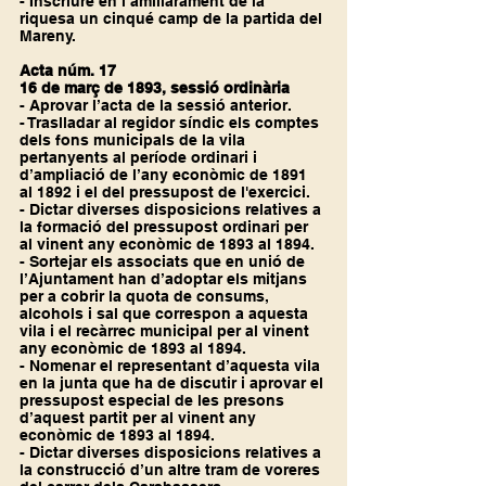
- Inscriure en l’amillarament de la 
riquesa un cinqué camp de la partida del 
Mareny.
Acta núm. 17
16 de març de 1893, sessió ordinària
- Aprovar l’acta de la sessió anterior.
- Traslladar al regidor síndic els comptes 
dels fons municipals de la vila 
pertanyents al període ordinari i 
d’ampliació de l’any econòmic de 1891 
al 1892 i el del pressupost de l'exercici.
- Dictar diverses disposicions relatives a 
la formació del pressupost ordinari per 
al vinent any econòmic de 1893 al 1894.
- Sortejar els associats que en unió de 
l’Ajuntament han d’adoptar els mitjans 
per a cobrir la quota de consums, 
alcohols i sal que correspon a aquesta 
vila i el recàrrec municipal per al vinent 
any econòmic de 1893 al 1894.
- Nomenar el representant d’aquesta vila 
en la junta que ha de discutir i aprovar el 
pressupost especial de les presons 
d’aquest partit per al vinent any 
econòmic de 1893 al 1894.
- Dictar diverses disposicions relatives a 
la construcció d’un altre tram de voreres 