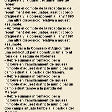
d’aquesta vila durant el darrer mes de 
febrer.
- Aprovar el compte de la recaptació del 
repartiment del sequiatge, assut i cordó 
d’aquesta vila corresponent a l’any 1890 
i una altra disposició relativa a aquest 
assumpte.
- Aprovar el compte de la recaptació del 
repartiment del sequiatge, assut i cordó 
d’aquesta vila corresponent a l’any 1891 
i una altra disposició relativa a aquest 
assumpte.
- Traslladar a la Comissió d’Agricultura 
una sol·licitud per a construir un sifó al 
fons de la séquia de Rodenes.
- Rebre sumària informació per a 
incloure en l’amillarament de riquesa 
immoble d’aquest districte municipal un 
camp situat a la partida del Mareny.
- Rebre sumària informació per a 
incloure en l’amillarament de riquesa 
immoble d’aquest districte municipal un 
camp situat també a la partida del 
Mareny.
- Rebre sumària informació per a 
incloure en l’amillarament de riquesa 
immoble d’aquest districte municipal 
dos camps situats també a la partida del 