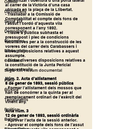
- Autoritzar l’obertura d’una porta lateral 
Opinió
al carrer de la Victòria d’una casa 
ubicada en la plaça de la Llibertat.
Diccionaris
- Traslladar a la Comissió de 
Comptabilitat el compte dels fons de 
Segle XIX
l’assut i cordó d’aquesta vila 
corresponent a l’any 1892.
Demografia
- Traure a pública subhasta el 
pressupost i plec de condicions 
Biografies
facultatives per a la construcció de les 
voreres del carrer dels Carabassers i 
Bibliografia
altres disposicions relatives a aquest 
assumpte.
- Dictar diverses disposicions relatives a 
Costums
la constitució de la Junta Pericial 
d’aquesta vila.
Segle XIX-Resum documental
Núm. 2. Acta d’allistament
Plets
8 de gener de 1893, sessió pública
- Formar l’allistament dels mossos que 
Música
han de concórrer a la quinta per al 
reemplaçament ordinari de l’exèrcit del 
Terratinents
vinent any.
Política
Acta núm. 3
12 de gener de 1893, sessió ordinària
Religió
- Aprovar l’acta de la sessió anterior.
- Aprovar el compte dels fons de l’assut 