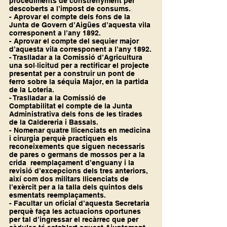
procediments de constrenyment per 
descoberts a l’impost de consums.
- Aprovar el compte dels fons de la 
Junta de Govern d’Aigües d’aquesta vila 
corresponent a l’any 1892.
- Aprovar el compte del sequier major 
d’aquesta vila corresponent a l’any 1892.
- Traslladar a la Comissió d’Agricultura 
una sol·licitud per a rectificar el projecte 
presentat per a construir un pont de 
ferro sobre la séquia Major, en la partida 
de la Loteria.
- Traslladar a la Comissió de 
Comptabilitat el compte de la Junta 
Administrativa dels fons de les tirades 
de la Caldereria i Bassals.
- Nomenar quatre llicenciats en medicina 
i cirurgia perquè practiquen els 
reconeixements que siguen necessaris 
de pares o germans de mossos per a la 
crida  reemplaçament d’enguany i la 
revisió d’excepcions dels tres anteriors, 
així com dos militars llicenciats de 
l’exèrcit per a la talla dels quintos dels 
esmentats reemplaçaments.
- Facultar un oficial d’aquesta Secretaria 
perquè faça les actuacions oportunes 
per tal d’ingressar el recàrrec que per 