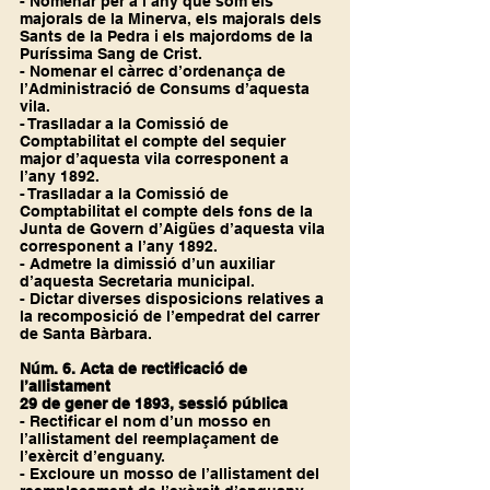
- Nomenar per a l’any que som els 
majorals de la Minerva, els majorals dels 
Sants de la Pedra i els majordoms de la 
Puríssima Sang de Crist.
- Nomenar el càrrec d’ordenança de 
l’Administració de Consums d’aquesta 
vila.
- Traslladar a la Comissió de 
Comptabilitat el compte del sequier 
major d’aquesta vila corresponent a 
l’any 1892.
- Traslladar a la Comissió de 
Comptabilitat el compte dels fons de la 
Junta de Govern d’Aigües d’aquesta vila 
corresponent a l’any 1892.
- Admetre la dimissió d’un auxiliar 
d’aquesta Secretaria municipal.
- Dictar diverses disposicions relatives a 
la recomposició de l’empedrat del carrer 
de Santa Bàrbara.
Núm. 6. Acta de rectificació de 
l’allistament
29 de gener de 1893, sessió pública
- Rectificar el nom d’un mosso en 
l’allistament del reemplaçament de 
l’exèrcit d’enguany.
- Excloure un mosso de l’allistament del 