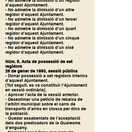
- No admetre la dimissió d’un regidor 
d’aquest Ajuntament.
- No admetre la dimissió d’un altre 
regidor d’aquest Ajuntament.
- No admetre la dimissió d’un tercer 
regidor d’aquest Ajuntament.
- No admetre la dimissió d’un quart 
regidor d’aquest Ajuntament.
- No admetre la dimissió d’un cinqué 
regidor d’aquest Ajuntament.
- No admetre la dimissió d’un sisé 
regidor d’aquest Ajuntament.
Núm. 5. Acta de possessió de set 
regidors
26 de gener de 1893, sessió pública
- Donar possessió a set regidors interins 
d’aquest Ajuntament.
[Tot seguit, es va constituir l’Ajuntament 
en sessió ordinària].
- Aprovar l’acta de la sessió anterior.
- Desestimar una petició de rebaixa de 
l’arbitri municipal sobre el carro de 
transports d’arròs en closca per dins de 
la població.
- Quedar assabentats de l’acceptació 
dels dos predicadors de la Quaresma 
d’enguany.