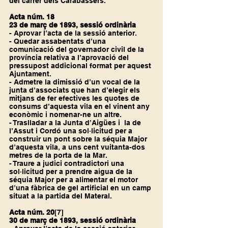
del carrer dels Carabassers.
Acta núm. 18
23 de març de 1893, sessió ordinària
- Aprovar l’acta de la sessió anterior.
- Quedar assabentats d’una 
comunicació del governador civil de la 
província relativa a l’aprovació del 
pressupost addicional format per aquest 
Ajuntament.
- Admetre la dimissió d’un vocal de la 
junta d’associats que han d’elegir els 
mitjans de fer efectives les quotes de 
consums d’aquesta vila en el vinent any 
econòmic i nomenar-ne un altre.
- Traslladar a la Junta d’Aigües i  la de 
l’Assut i Cordó una sol·licitud per a 
construir un pont sobre la séquia Major 
d’aquesta vila, a uns cent vuitanta-dos 
metres de la porta de la Mar.
- Traure a judici contradictori una 
sol·licitud per a prendre aigua de la 
séquia Major per a alimentar el motor 
d’una fàbrica de gel artificial en un camp 
situat a la partida del Materal.
Acta núm. 20
[7]
30 de març de 1893, sessió ordinària