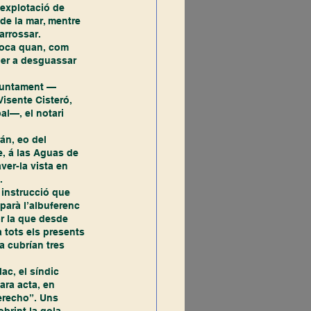
’explotació de 
 de la mar, mentre 
arrossar.
per a desguassar 
isente Cisteró, 
l—, el notari 
te, á las Aguas de 
er-la vista en 
.
parà l’albuferenc 
r la que desde 
 tots els presents 
a cubrían tres 
ara acta, en 
derecho”. Uns 