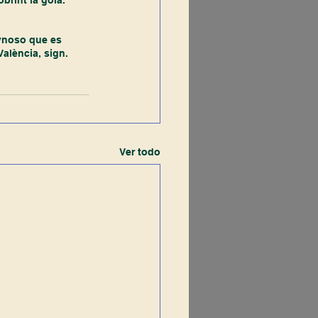
brint la gola.
ynoso que es 
València, sign. 
Ver todo