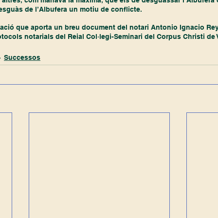
 altres, com manava la màxima, que els de desguassar l’Albufera o
 desguàs de l’Albufera un motiu de conflicte.
rmació que aporta un breu document del notari Antonio Ignacio Re
tocols notarials del Reial Col·legi-Seminari del Corpus Christi de 
Successos