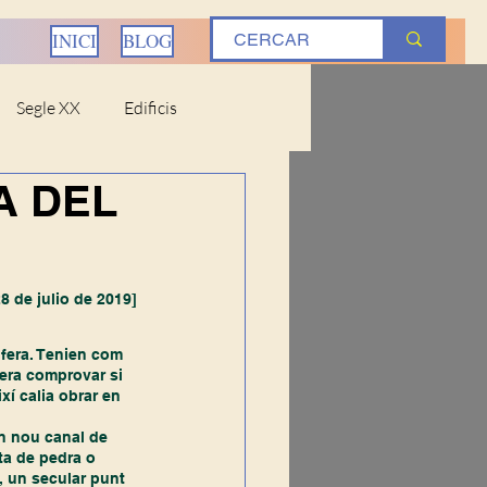
INICI
BLOG
Segle XX
Edificis
A DEL
ostums
Ribera Baixa
 28 de julio de 2019]
ufera. Tenien com 
iteratura
Ciències
ó era comprovar si 
xí calia obrar en 
ta de pedra o 
a, un secular punt 