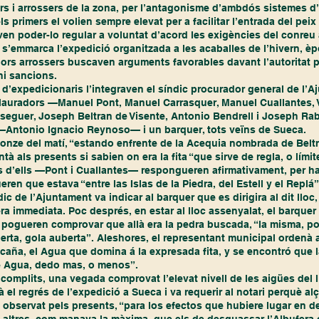
rs i arrossers de la zona, per l’antagonisme d’ambdós sistemes d
els primers el volien sempre elevat per a facilitar l’entrada del peix
ven poder-lo regular a voluntat d’acord les exigències del conreu 
adors arrossers buscaven arguments favorables davant l’autoritat 
ni sancions.
lauradors —Manuel Pont, Manuel Carrasquer, Manuel Cuallantes, V
eguer, Joseph Beltran de Visente, Antonio Bendrell i Joseph Raba
 —Antonio Ignacio Reynoso— i un barquer, tots veïns de Sueca.
ntà als presents si sabien on era la fita “que sirve de regla, o lími
d’ells —Pont i Cuallantes— respongueren afirmativament, per hav
ren que estava “entre las Islas de la Piedra, del Estell y el Replá”
 immediata. Poc després, en estar al lloc assenyalat, el barquer 
s pogueren comprovar que allà era la pedra buscada, “la misma, po
berta, gola auberta”. Aleshores, el representant municipal ordenà a
aña, el Agua que domina á la expresada fita, y se encontró que l
e Agua, dedo mas, o menos”.
el regrés de l’expedició a Sueca i va requerir al notari perquè alç
et observat pels presents, “para los efectos que hubiere lugar en 