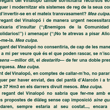
quer i modernitzar els sistemes de reg de la seua co
 d’invertir-se en el mateix transvasament?
 Mea culpa
xaria d’insultar (“¡Enemigos de la Comunidad V
solidarios!”) i amenaçar (“¡No te atrevas a pisar Alic
-me-la. 
Mea culpa
.
 a mi per veure què és el que poden rascar, se n’is
sens
 —millor dit, el 
destarifo
— de fer una doble presa
arquesa. 
Mea culpa
.
uer per haver enviat, des del pantà d’Alarcón i a tr
e 37 Hm3 en els darrers divuit mesos. 
Mea culpa
.
es propostes de diàleg sense cap imposició 
sine qu
aren, sempre estaria al seu costat..., encara 