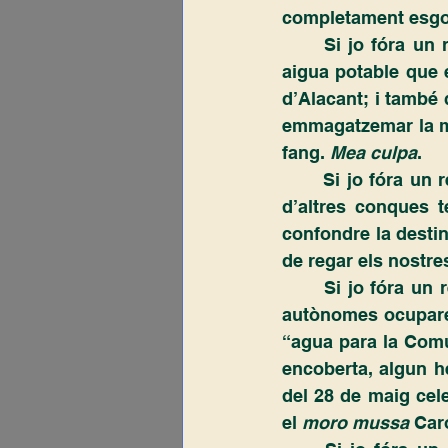
completament esgot
	Si jo fóra un regant del Vinalopó, abans de demanar res, impediria que la poca 
aigua potable que en
d’Alacant; i també 
emmagatzemar la me
fang.
 Mea culpa
.
	Si jo fóra un regant del Vinalopó no exigiria que s’executen transvasaments des 
d’altres conques t
confondre la destin
de regar els nostre
	Si jo fóra un regant del Vinalopó no deixaria que presidents d’altres comunitats 
autònomes ocuparen
“agua para la Comu
encoberta, algun h
del 28 de maig cele
el 
moro mussa
 Car