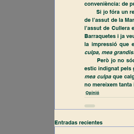
conveniència: de pu
	Si jo fóra un regant del Vinalopó no m’atreviria a renunciar a l’aigua que vinguera 
de l’assut de la Ma
l’assut de Cullera 
Barraquetes i ja veu
la impressió que 
culpa, mea grandis
	Però jo no sóc un regant del Vinalopó. Sóc fill d’un regant històric del Xúquer i 
mea culpa 
que calg
no mereixem tanta 
Opinió
Entradas recientes