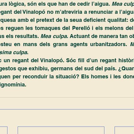
ra lògica, són els que han de cedir l’aigua.
 Mea cul
rquesa amb el pretext de la seua deficient qualitat: d
es reguen les tomaques del Perelló i els melons del
s els resultats. 
Mea culpa
. Actuant de manera tan o
esteu en mans dels grans agents urbanitzadors. 
M
sima culpa
.
uen per reconduir la situació? Els homes i les done
ignomínia.