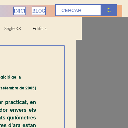
INICI
BLOG
Segle XX
Edificis
ostums
Ribera Baixa
edició de la 
 setembre de 2005]
iteratura
Ciències
r practicat, en 
or envers els 
nts quilòmetres 
es d’ara estan 