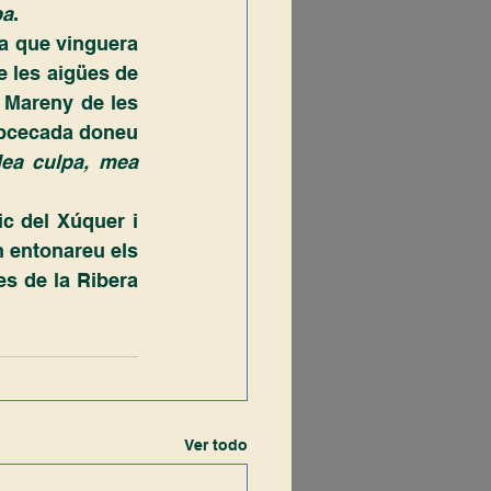
pa
.
e les aigües de 
 Mareny de les 
bcecada doneu 
ea culpa, mea 
estic indignat pels gestos que exhibiu, germans del sud del país. ¿Quan entonareu els 
s de la Ribera 
Ver todo