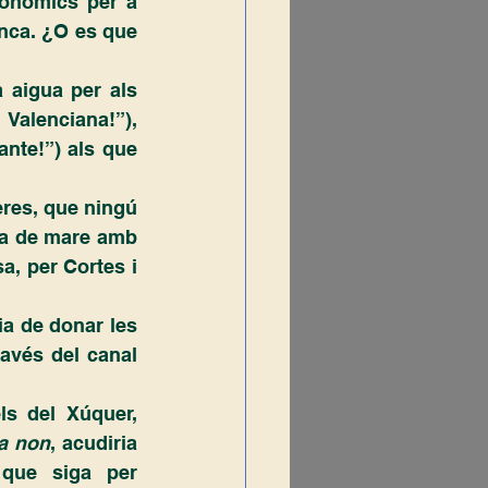
nca. ¿O es que 
.
alenciana!”), 
ante!”) als que 
ca de mare amb 
, per Cortes i 
avés del canal 
a non
, acudiria 
que siga per 