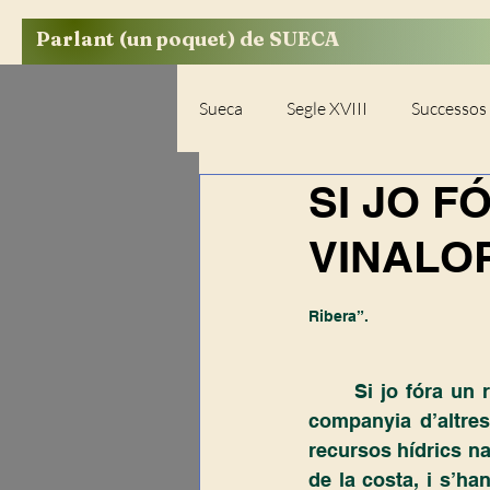
Parlant (un poquet) de SUECA
Sueca
Segle XVIII
Successos
SI JO F
Opinió
Diccionaris
Se
VINALO
Segle XIX-Resum documental
Ribera”.
Esports
El Perelló
Riu
Si jo fóra un 
companyia d’altre
recursos hídrics na
Buidatges de documents
de la costa, i s’ha