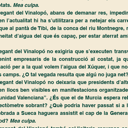
ats. 
Mea culpa
.
 l’actualitat hi ha s’utilitzara per a netejar els carre
que al pantà de Tibi, de la conca del riu Montnegre,
itat d’aigua del que és capaç, per estar aterrat am
enint empresaris de la construcció al costat, ja q
ació per a la qual volem l’aigua del Xúquer, i que no 
s camps. ¿O tal vegada resulta que algú no juga net?
 llocs ben visibles en manifestacions organitzade
nidad Valenciana”. ¿És que el de Murcia espera reb
ectòmetre sobrant? ¿Què podria haver passat si a l
brada a Sueca haguera assistit el cap de la Generali
od?
 Mea culpa
. 