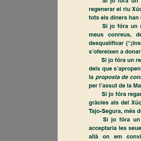
	Si jo fóra un regant del Vinalopó també sol·licitaria recursos econòmics per a 
regenerar el riu Xú
tots els diners han
	Si jo fóra un regant del Vinalopó i de manera urgent necessitara aigua per als 
meus conreus, dei
desqualificar (“¡In
s’ofereixen a donar
	Si jo fóra un regant del Vinalopó no consentiria, de cap de les maneres, que ningú 
dels que s’apropen
la 
proposta de con
per l’assut de la M
	Si jo fóra regant del Vinalopó, en comptes de callar-m’ho, no pararia de donar les 
gràcies als del Xúq
Tajo-Segura, més d
	Si jo fóra un regant del Vinalopó no sabria que fer-me amb els del Xúquer, 
acceptaria les seu
allà on em convid