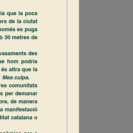
rs de la ciutat 
 només es puga 
b 30 metres de 
ue hom podria 
és altra que la 
 
Mea culpa
.
s per demanar 
re, de manera 
a manifestació 
tat catalana o 