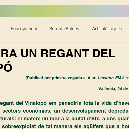
Ensenyament
Bernat i Baldoví
Arts plàstiques
ÓRA UN REGANT DEL
gle XIX
Demografia
Biografies
Bibliografia
C
PÓ
Plets
Música
Terratinents
Política
Religió
[Publicat per primera vegada al diari 
Levante-EMV
, “
València, 24 de
 Xúquer
Segle XVI
Cronista oficial
Segle XV
L
regant del Vinalopó em penediria tota la vida
d’have
s sectors econòmics, un desenvolupament depredad
turals: el mateix riu mor a la ciutat d’Elx, a uns qua
n sobreexplotat de tal manera els aqüífers que a hor