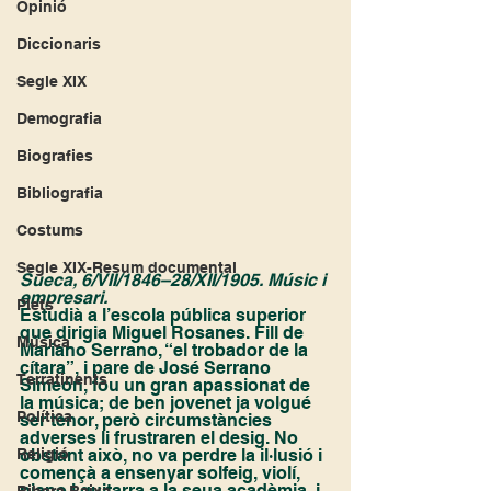
Opinió
Diccionaris
Segle XIX
Demografia
Biografies
Bibliografia
Costums
Segle XIX-Resum documental
Sueca, 6/VII/1846–28/XII/1905. Músic i 
empresari.
Plets
Estudià a l’escola pública superior 
que dirigia Miguel Rosanes. Fill de 
Música
Mariano Serrano, “el trobador de la 
cítara”, i pare de José Serrano 
Terratinents
Simeón, fou un gran apassionat de 
la música; de ben jovenet ja volgué 
Política
ser tenor, però circumstàncies 
adverses li frustraren el desig. No 
obstant això, no va perdre la il·lusió i 
Religió
començà a ensenyar solfeig, violí, 
piano i guitarra a la seua acadèmia, i 