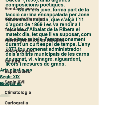
composicions poètiques.
Venda de coses
	Quan era jove, formà part de la 
facció carlina encapçalada per José 
Silvestre Tortajada, que s’alçà l´11 
Venda d'obres d'art
d’agost de 1869 i es va rendir a l
´alcalde d’Albalat de la Ribera el 
Toponímia
mateix dia, fet que li va suposar, com 
als altres rebels, l’empresonament 
Arbres genealògics familiars
durant un curt espai de temps. L’any 
1873 fou nomenat administrador 
Jocs populars
dels arbitris municipals de les carns 
de ramat, vi, vinagre, aiguardent, 
Cultura
licors i mesures de grans.
Arts plàstiques
Espectacles
Segle XIX
Segle XVII
Biografies
Climatologia
Cartografia
Ver todo
Entradas recientes
Erotisme
Filatelia
Numismática