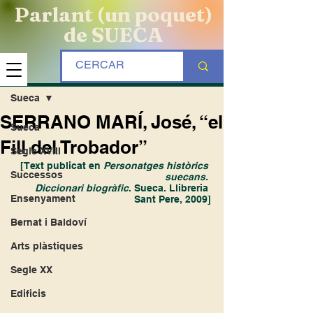
Parlant (un poquet)
de SUECA
Entrada
Sueca
SERRANO MARÍ, José, “el
Sueca
Fill del Trobador”
Segle XVIII
[Text publicat en 
Personatges històrics 
Successos
suecans. 
Diccionari biogràfic
. Sueca. Llibreria 
Ensenyament
Sant Pere, 2009]
Bernat i Baldoví
Arts plàstiques
Segle XX
Edificis