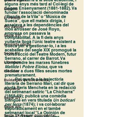
Ribera Baixa
alguns anys més tard al Col·legi de 
Segon Ensenyament (1881-1882). Va 
Esports
fundar l’associació denominada 
“Banda de la Vila” o “Música de 
El Perelló
Sueca”, que ell mateix dirigia, i 
assajava a les dependències del 
Riu Xúquer
molí arrosser de José Royo, 
empresa on passava la 
Segle XVI
comptabilitat. A la fi dels anys 
vuitanta llogà l’únic teatre existent a 
Cronista oficial
Sueca per a gestionar-lo, i a les 
acaballes del segle XIX promogué la 
Segle XV
construcció del Teatre Modern, futur 
Serrano, al carrer de Barrot. Va 
compondre les marxes fúnebres 
Literatura
Matilde 
i 
Pobre Eloisa
, que va 
dedicar a dues filles seues mortes 
Ciències
prematurament.
	Pel que fa a la trajectòria 
Buidatges de documents
literària de Serrano Marí, cal dir que 
ajudà Peris Mencheta en la redacció 
Indústria
del setmanari satíric “La Chicharra” 
(1868-69); publicà una comèdia 
Segle XIV
bilingüe en vers titulada 
Un boticari 
per terra
 (1874); i va col·laborar 
Segle XIII
esporàdicament en el també 
setmanari local “La Opinión de 
Segle XX-Resum documental
Sueca” (1896), amb algunes 