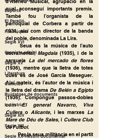
Ribera Baixa
d’Ateneu Musical, agrupació en la 
qual aconseguí importants premis. 
Esports
També fou l’organista de la 
El Perelló
parroquial de Corbera a partir de 
1931, així com director de la banda 
Riu Xúquer
del poble, denominada La Lira.
Segle XVI
	Seua és la música de l’auto 
Cronista oficial
sacramental, 
Magdala
 (1935), i de la 
sarsuela 
La del mercado de flores 
Segle XV
(1936), mentre que la lletra de totes 
Literatura
dues és de José García Meseguer. 
Així mateix, és l’autor de la música i 
Ciències
la lletra del drama 
De Belén a Egipto 
Buidatges de documents
(1936). Compongué passos-dobles 
com 
El general Navarro
, 
Viva 
Indústria
Cullera
 o 
Alicante
, i les marxes 
La 
Segle XIV
Mare de Déu de Sales
, i 
Cullera Club 
Segle XIII
de Futbol
.
	Per la seua militància en el partit 
Segle XX-Resum documental