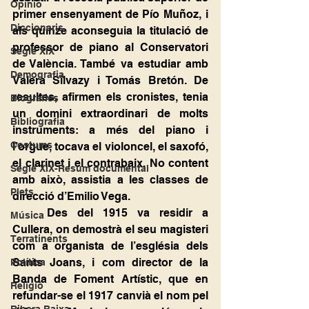
Opinió
primer ensenyament de Pío Muñoz, i 
Diccionaris
als quinze aconseguia la titulació de 
professor de piano al Conservatori 
Segle XIX
de València. També va estudiar amb 
Demografia
Valera Silvazy i Tomás Bretón. De 
resultes, afirmen els cronistes, tenia 
Biografies
un domini extraordinari de molts 
Bibliografia
instruments: a més del piano i 
Costums
l’orgue, tocava el violoncel, el saxofó, 
el clarinet i el contrabaix. No content 
Segle XIX-Resum documental
amb això, assistia a les classes de 
Plets
direcció d’Emilio Vega.
	Des del 1915 va residir a 
Música
Cullera, on demostrà el seu magisteri 
Terratinents
com a organista de l’església dels 
Sants Joans, i com director de la 
Política
Banda de Foment Artístic, que en 
Religió
refundar-se el 1917 canvià el nom pel 