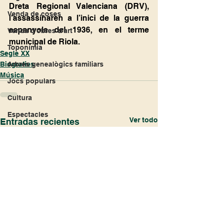
Dreta Regional Valenciana (DRV), 
Venda de coses
l’assassinaren a l’inici de la guerra 
espanyola del 1936, en el terme 
Venda d'obres d'art
municipal de Riola.
Toponímia
Segle XX
Biografies
Arbres genealògics familiars
Música
Jocs populars
Cultura
Espectacles
Ver todo
Entradas recientes
Segle XVII
Climatologia
Cartografia
Erotisme
Filatelia
Numismática