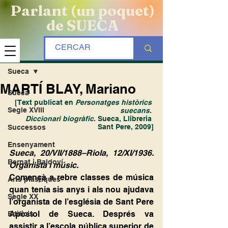
Parlant (un poquet)
de SUECA
Entrada
Sueca
MARTÍ BLAY, Mariano
Sueca
[Text publicat en 
Personatges històrics 
Segle XVIII
suecans. 
Diccionari biogràfic
. Sueca, Llibreria 
Sant Pere, 2009]
Successos
Ensenyament
Sueca, 20/VII/1888–Riola, 12/XI/1936. 
Bernat i Baldoví
Organista i músic.
Començà a rebre classes de música 
Arts plàstiques
quan tenia sis anys i als nou ajudava 
Segle XX
l’organista de l’església de Sant Pere 
Apòstol de Sueca. Després va 
Edificis
assistir a l’escola pública superior de 