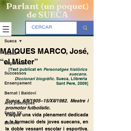
Parlant (un poquet)
de SUECA
Entrada
Sueca
MAIQUES MARCO, José,
Sueca
“el Mister”
Segle XVIII
[Text publicat en 
Personatges històrics 
Successos
suecans. 
Diccionari biogràfic
. Sueca, Llibreria 
Ensenyament
Sant Pere, 2009]
Bernat i Baldoví
Sueca, 6/II/1905–15/XII/1982. Mestre i 
Arts plàstiques
promotor futbolístic.
Segle XX
Visqué una vida plenament dedicada 
a la formació dels joves suecans, en 
Edificis
la doble vessant escolar i esportiva. 