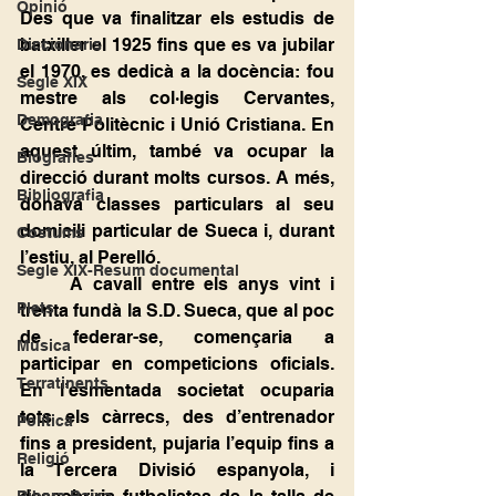
Opinió
Des que va finalitzar els estudis de 
batxiller el 1925 fins que es va jubilar 
Diccionaris
el 1970, es dedicà a la docència: fou 
Segle XIX
mestre als col·legis Cervantes, 
Demografia
Centre Politècnic i Unió Cristiana. En 
aquest últim, també va ocupar la 
Biografies
direcció durant molts cursos. A més, 
Bibliografia
donava classes particulars al seu 
domicili particular de Sueca i, durant 
Costums
l’estiu, al Perelló.
Segle XIX-Resum documental
	A cavall entre els anys vint i 
Plets
trenta fundà la S.D. Sueca, que al poc 
de federar-se, començaria a 
Música
participar en competicions oficials. 
Terratinents
En l’esmentada societat ocuparia 
tots els càrrecs, des d’entrenador 
Política
fins a president, pujaria l’equip fins a 
Religió
la Tercera Divisió espanyola, i 