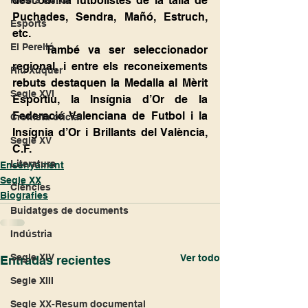
descobriria futbolistes de la talla de 
Ribera Baixa
Puchades, Sendra, Mañó, Estruch, 
Esports
etc.
El Perelló
	També va ser seleccionador 
regional, i entre els reconeixements 
Riu Xúquer
rebuts destaquen la Medalla al Mèrit 
Segle XVI
Esportiu, la Insígnia d’Or de la 
Federació Valenciana de Futbol i la 
Cronista oficial
Insígnia d’Or i Brillants del València, 
Segle XV
C.F.
Literatura
Ensenyament
Segle XX
Ciències
Biografies
Buidatges de documents
Indústria
Segle XIV
Ver todo
Entradas recientes
Segle XIII
Segle XX-Resum documental