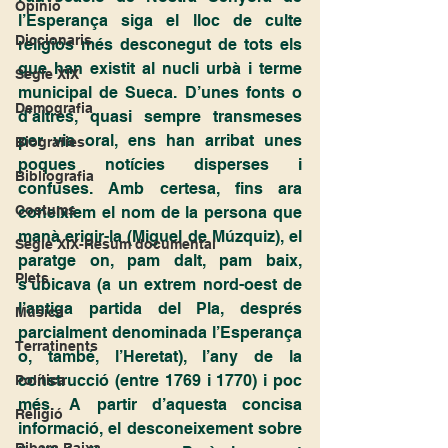
Opinió
l’Esperança siga el lloc de culte 
Diccionaris
religiós més desconegut de tots els 
que han existit al nucli urbà i terme 
Segle XIX
municipal de Sueca. D’unes fonts o 
Demografia
d’altres, quasi sempre transmeses 
per via oral, ens han arribat unes 
Biografies
poques notícies disperses i 
Bibliografia
confuses. Amb certesa, fins ara 
Costums
coneixíem el nom de la persona que 
manà erigir-la (Miguel de Múzquiz), el 
Segle XIX-Resum documental
paratge on, pam dalt, pam baix, 
Plets
s’ubicava (a un extrem nord-oest de 
l’antiga partida del Pla, després 
Música
parcialment denominada l’Esperança 
Terratinents
o, també, l’Heretat), l’any de la 
construcció (entre 1769 i 1770) i poc 
Política
més. A partir d’aquesta concisa 
Religió
informació, el desconeixement sobre 