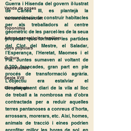
Guerra i Hisenda del govern il·lustrat 
Venda de coses
de Carles III, es plantejà la 
conveniència de construir habitacles 
Venda d'obres d'art
per als treballadors al centre 
Toponímia
geomètric de les parcel·les de la seua 
Arbres genealògics familiars
propietat que formaven les partides 
del Clot del Mestre, el Saladar, 
Jocs populars
l’Esperança, l’Heretat, Maomes i el 
Cultura
Pla. Juntes sumaven al voltant de 
3.200 fanecades, gran part en ple 
Espectacles
procés de transformació agrària. 
Segle XVII
L’objectiu era estalviar el 
desplaçament diari de la vila al lloc 
Climatologia
de treball a la nombrosa mà d’obra 
contractada per a reduir aquelles 
terres pantanoses a conreus d’horta, 
arrossars, morerars, etc. Així, homes, 
animals de tracció i eines podrien 
aprofitar millor les hores de sol, en 