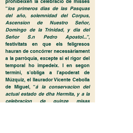
prohibeixen la celebració de misses 
“
los primeros dias de las Pasquas 
del año, solemnidad del Corpus, 
Ascension de Nuestro Señor, 
Domingo de la Trinidad, y dia del 
Señor S.n Pedro Apostol...”
, 
festivitats en que els feligresos 
hauran de concórrer necessàriament 
a la parròquia, excepte si el rigor del 
temporal ho impedeix. I en segon 
termini, s’obliga a l’apoderat de 
Múzquiz, el llaurador Vicente Cebolla 
de Miguel, “
á la conservacion del 
actual estado de dha Hermita, y a la 
celebracion de quinze misas 
annuales en los dias festivos, de que 
se pasará razon individual al Cura de 
dicha Villa de Sueca en fin de cada 
uno
”.