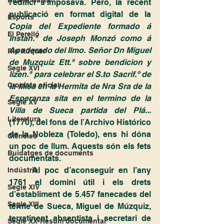
Ribera Baixa
l’edifici s’imposava. Però, la recent 
publicació en format digital de la 
Esports
Copia del Expediente formado á 
El Perelló
instan.ª de Joseph Monzó como á 
Apoderado del Ilmo. Señor Dn Miguel 
Riu Xúquer
de Muzquiz Ett.ª sobre bendicion y 
Segle XVI
lizen.ª para celebrar el S.to Sacrif.º de 
Cronista oficial
la Misa en la Hermita de Nra Sra de la 
Esperanza sita en el termino de la 
Segle XV
Villa de Sueca partida del Plá...
Literatura
(1770), del fons de l’Archivo Histórico 
de la Nobleza (Toledo), ens hi dóna 
Ciències
un poc de llum. Aquests són els fets 
Buidatges de documents
documentats.
	Al poc d’aconseguir en l’any 
Indústria
1761 el domini útil i els drets 
Segle XIV
d’establiment de 5.457 fanecades del 
Segle XIII
terme de Sueca, Miguel de Múzquiz, 
terratinent absentista i secretari de 
Segle XX-Resum documental