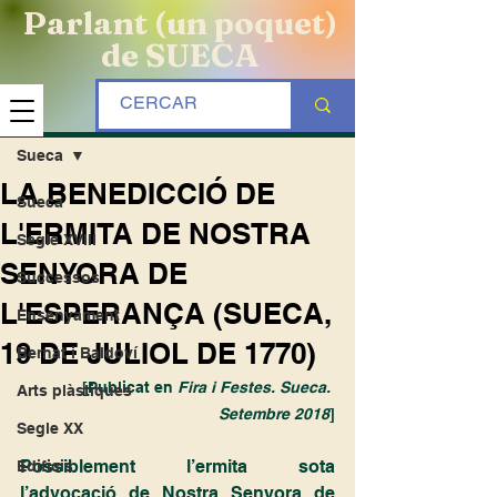
Parlant (un poquet)
de SUECA
Entrada
Sueca
LA BENEDICCIÓ DE
Sueca
L'ERMITA DE NOSTRA
Segle XVIII
SENYORA DE
Successos
L'ESPERANÇA (SUECA,
Ensenyament
19 DE JULIOL DE 1770)
Bernat i Baldoví
[Publicat en 
Fira i Festes. Sueca. 
Arts plàstiques
Setembre 2018
]
Segle XX
Possiblement l’ermita sota 
Edificis
l’advocació de Nostra Senyora de 