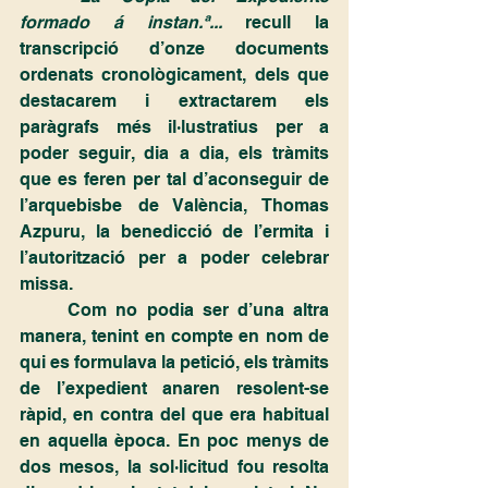
formado á instan.ª...
 recull la 
transcripció d’onze documents 
ordenats cronològicament, dels que 
destacarem i extractarem els 
paràgrafs més il·lustratius per a 
poder seguir, dia a dia, els tràmits 
que es feren per tal d’aconseguir de 
l’arquebisbe de València, Thomas 
Azpuru, la benedicció de l’ermita i 
l’autorització per a poder celebrar 
missa.
	Com no podia ser d’una altra 
manera, tenint en compte en nom de 
qui es formulava la petició, els tràmits 
de l’expedient anaren resolent-se 
ràpid, en contra del que era habitual 
en aquella època. En poc menys de 
dos mesos, la sol·licitud fou resolta 