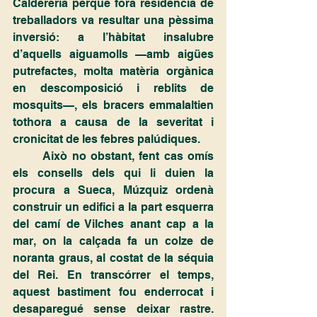
Caldereria perquè fóra residència de 
treballadors va resultar una pèssima 
inversió: a l’hàbitat insalubre 
d’aquells aiguamolls —amb aigües 
putrefactes, molta matèria orgànica 
en descomposició i reblits de 
mosquits—, els bracers emmalaltien 
tothora a causa de la severitat i 
cronicitat de les febres palúdiques.
	Això no obstant, fent cas omís 
els consells dels qui li duien la 
procura a Sueca, Múzquiz ordenà 
construir un edifici a la part esquerra 
del camí de Vilches anant cap a la 
mar, on la calçada fa un colze de 
noranta graus, al costat de la séquia 
del Rei. En transcórrer el temps, 
aquest bastiment fou enderrocat i 
desaparegué sense deixar rastre. 