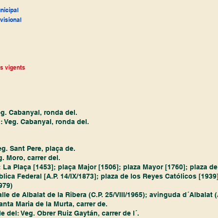
nicipal
visional
ms vigents
Veg. Cabanyal, ronda del.
l: Veg. Cabanyal, ronda del.
eg. Sant Pere, plaça de.
g. Moro, carrer del.
´: La Plaça [1453]; plaça Major [1506]; plaza Mayor [1760]; plaza de
lica Federal [A.P. 14/IX/1873]; plaza de los Reyes Católicos [1939]
979) 
lle de Albalat de la Ribera (C.P. 25/VIII/1965); avinguda d´Albalat (
anta Maria de la Murta, carrer de. 
le del: Veg. Obrer Ruiz Gaytán, carrer de l´.