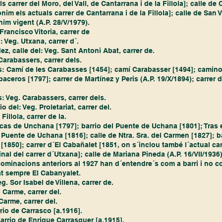
 carrer del Moro, del Vall, de Cantarrana i de la Fillola]; calle de 
im els actuals carrer de Cantarrana i de la Fillola]; calle de San V
nim vigent (A.P. 28/V/1979).
Francisco Vitoria, carrer de 
: Veg. Utxana, carrer d´.
z, calle del: Veg. Sant Antoni Abat, carrer de.
Carabassers, carrer dels.
els: Camí de les Carabasses [1454]; camí Carabasser [1494]; camin
baceros [1797]; carrer de Martínez y Peris (A.P. 19/X/1894); carrer
: Veg. Carabassers, carrer dels.
 del: Veg. Proletariat, carrer del.
 Fillola, carrer de la.
racas de Unchana [1797]; barrio del Puente de Uchana [1801]; Tras 
 Puente de Uchana [1816]; calle de Ntra. Sra. del Carmen [1827]; b
[1850]; carrer d´El Cabañalet [1851, on s´inclou també l´actual car
inal del carrer d´Utxana]; calle de Mariana Pineda (A.P. 16/VII/1936
nominacions anteriors al 1927 han d´entendre´s com a barri i no co
t sempre El Cabanyalet.
g. Sor Isabel de Villena, carrer de.
 Carme, carrer del.
Carme, carrer del.
rrio de Carrasco [a.1916].
Barrio de Enrique Carrasquer [a.1915].