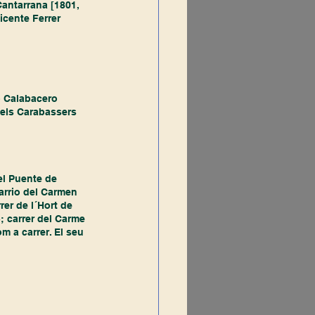
Cantarrana [1801, 
icente Ferrer 
o Calabacero 
 dels Carabassers 
el Puente de 
arrio del Carmen 
rer de l´Hort de 
); carrer del Carme 
m a carrer. El seu 