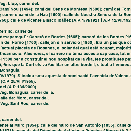
eg. Llop, carrer del.
a: Camí Nou [1494]; camí del Cens de Montesa [1506]; camí del Forn
carrer o camí de la Nau [1600]; calle de Nuestra Señora de la Bon
60]; calle de Vicente Blasco Ibáñez (A.P. 1/VI/1921 i A.P. 12/VII/192
errillo, carrer de.
 desaparegut]: Carreró de Bordes [1665]; carreró de les Bordes [16
jón del Horno [1760]; callejón sin servicio [1850]. Era un pas que 
´actual placeta de Rosanes, el solar del qual està ocupat, majorità
l´Encarnació. Aleshores, el carreró no tenia accés a cap casa, tot e
l 1500 per a construir el nou hospital de la Vila, les prostitutes pa
, fins que la Cort els va facilitar un altre bordell, situat a l´encre
a Bonaguia.
8/V/1979). S´inclou sota aquesta denominació l´avenida de Valencia (
(C.P. 25/VIII/1965).
 del (A.P. 13/I/2000).
Veg. Bonaguia, carrer de la.
lle de: Moro, carrer del.
 Veg. Sant Roc, carrer de.
 carrer del. 
rente al Muro [1854]; calle del Muro de San Antonio [1855]; calle 
I/1871]; avenida del Príncipe de Astúrias o Príncipe Alfonso (A.P. 2