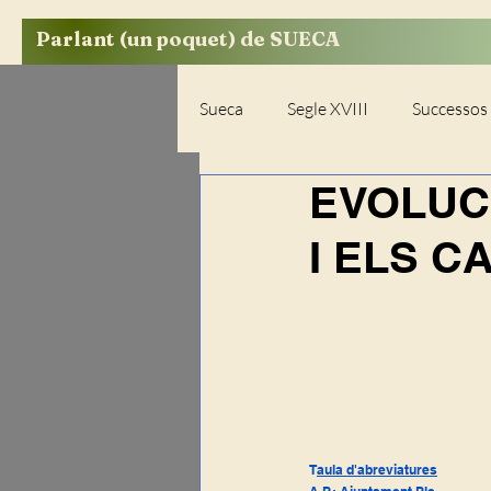
Parlant (un poquet) de SUECA
Sueca
Segle XVIII
Successos
EVOLUC
Opinió
Diccionaris
Se
I ELS 
Segle XIX-Resum documental
Esports
El Perelló
Riu
Buidatges de documents
T
aula d'abreviatures