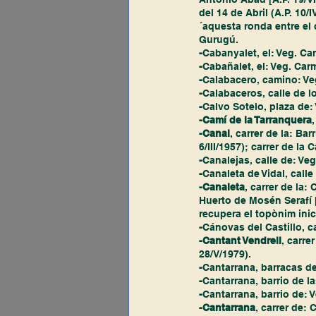
del 14 de Abril (A.P. 10/
´aquesta ronda entre el 
Gurugú.
-
Cabanyalet, el: Veg. Car
-
Cabañalet, el: Veg. Carm
-
Calabacero, camino: Veg
-
Calabaceros, calle de lo
-
Calvo Sotelo, plaza de:
-Camí de la Tarranquera
,
-Canal
, carrer de la: Bar
6/III/1957); carrer de la 
-
Canalejas, calle de: Veg
-
Canaleta de Vidal, calle 
-Canaleta
, carrer de la:
Huerto de Mosén Serafí [
recupera el topònim inici
-
Cánovas del Castillo, ca
-Cantant Vendrell
, carre
28/V/1979).
-
Cantarrana, barracas de:
-
Cantarrana, barrio de la
-
Cantarrana, barrio de: V
-Cantarrana
, carrer de: 