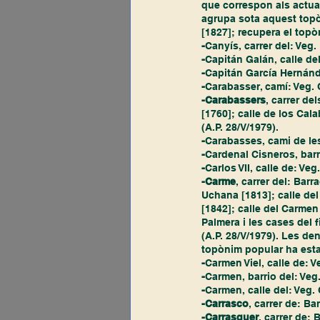
que correspon als actuals
agrupa sota aquest topòn
[1827]; recupera el topò
-
Canyís, carrer del: Veg. 
-
Capitán Galán, calle del
-
Capitán García Hernánde
-
Carabasser, camí: Veg. 
-Carabassers
, carrer d
[1760]; calle de los Cala
(A.P. 28/V/1979). 
-
Carabasses, cami de les
-
Cardenal Cisneros, barrio
-
Carlos VII, calle de: Veg.
-Carme
, carrer del: Bar
Uchana [1813]; calle del
[1842]; calle del Carmen 
Palmera i les cases del f
(A.P. 28/V/1979). Les de
topònim popular ha esta
-
Carmen Viel, calle de: Ve
-
Carmen, barrio del: Veg.
-
Carmen, calle del: Veg. 
-Carrasco
, carrer de: Ba
-Carrasquer
, carrer de: 