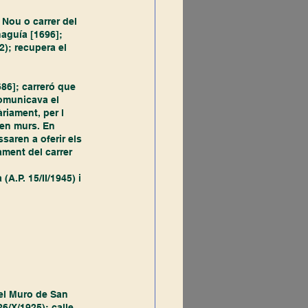
 Nou o carrer del 
aguía [1696]; 
2); recupera el 
86]; carreró que 
comunicava el 
riament, per l
ren murs. En 
ssaren a oferir els 
uament del carrer 
A.P. 15/II/1945) i 
del Muro de San 
6/X/1925); calle 