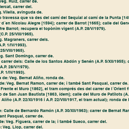
Veg. Ruiz, carrer de.
ercat, carrer del.
. Vilella, avinguda de.
 o travessa que va des del camí del Sequial al camí de la Punta [145
d´en Nicolau Alegre [1594]; carrer de Barrot [1665]; calle del Gene
re Barrot; recupera el topònim vigent (A.P. 28/V/1979).  
(C.P. 25/VIII/1965).
g. Magraners, carrer dels.
A.P. 1/IV/1993).
 25/VIII/1965).
eg. Sant Domingo, carrer de.
, carrer dels: Calle de los Santos Abdón y Senén (A.P. 5/XII/1955); c
A.P. 28/V/1979).
.P. 1/IV/1993).
 de: Veg. Bernat Aliño, ronda de.
e: Veg. Bernat Ramon, carrer de; i també Sant Pasqual, carrer de.
 Frente el Muro [1862], el tram comprés des del carrer de l´Orient fi
o de San Juan Bautista [1863, ídem]; calle del Muro de Patilots (A.P
Aliño (A.P. 22/XI/1916 i A.P. 22/VIII/1917, el tram actual); ronda de 
de: Calle de Bernardo Ramón (A.P. 30/XII/1963); carrer de Bernat Ra
ant Pasqual, carrer de. 
de: Veg. Figuera, carrer de la; i també Sueco, carrer del.
 Veg. Llop, carrer del.