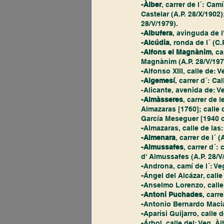
-Àlber
, carrer de l´: Cam
Castelar (A.P. 28/X/1902)
28/V/1979). 
-Albufera
, avinguda de l'
-Alcúdia
, ronda de l´ (C.
-Alfons el Magnànim
, c
Magnànim (A.P. 28/V/197
-
Alfonso XIII, calle de: V
-Algemesí
, carrer d´: C
-Alicante, avenida de: V
-Almàsseres
, carrer de 
Almazaras [1760]; calle d
García Meseguer [1940 o 
-
Almazaras, calle de las:
-Almenara
, carrer de l´ (
-Almussafes
, carrer d´:
d' Almussafes (A.P. 28/V
-
Androna, camí de l´: Veg
-
Ángel del Alcázar, calle
-
Anselmo Lorenzo, calle 
-Antoni Puchades
, carre
-
Antonio Bernardo Macias,
-
Aparisi Guijarro, calle d
-
Árbol, calle del: Veg. Àlb