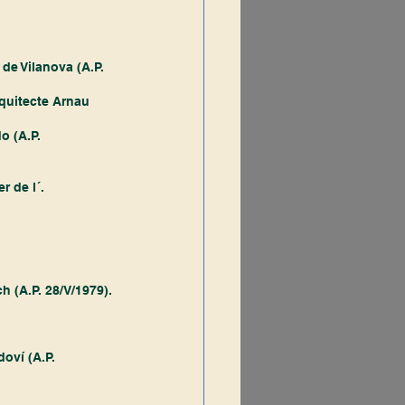
 de Vilanova (A.P. 
Arquitecte Arnau 
o (A.P. 
r de l´.
h (A.P. 28/V/1979).
doví (A.P. 