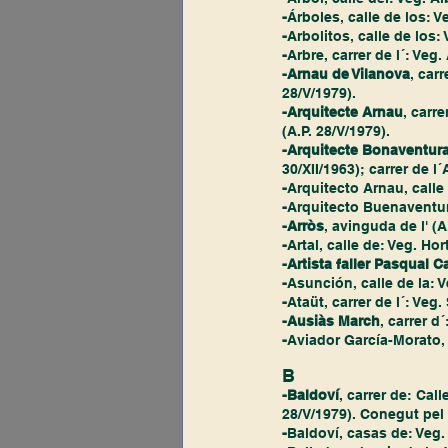
-
Árboles, calle de los: V
-
Arbolitos, calle de los: 
-
Arbre, carrer de l´: Veg. 
-Arnau de Vilanova
, car
28/V/1979).
-Arquitecte Arnau
, carre
(A.P. 28/V/1979).
-Arquitecte Bonaventur
30/XII/1963); carrer de 
-
Arquitecto Arnau, calle 
-
Arquitecto Buenaventura
-Arròs
, avinguda de l' (A.
-
Artal, calle de: Veg. Hort
-Artista faller Pasqual 
-
Asunción, calle de la: V
-
Ataüt, carrer de l´: Veg.
-Ausiàs March
, carrer d
-
Aviador García-Morato, 
B
-Baldoví
, carrer de: Cal
28/V/1979). Conegut pel
-
Baldoví, casas de: Veg. O