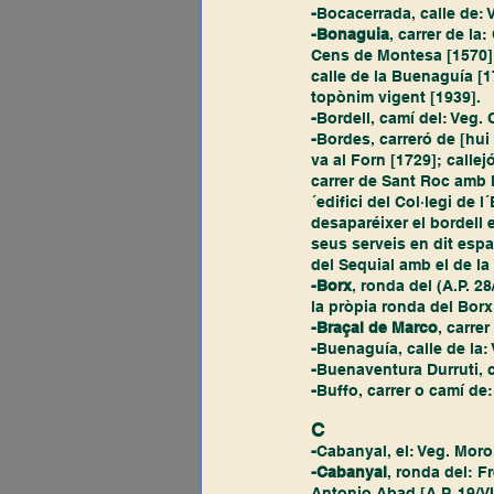
-
Bocacerrada, calle de: V
-Bonaguia
, carrer de l
Cens de Montesa [1570]; 
calle de la Buenaguía [17
topònim vigent [1939].
-
Bordell, camí del: Veg. C
-
Bordes, carreró de [hui
va al Forn [1729]; calle
carrer de Sant Roc amb l
´edifici del Col·legi de 
desaparéixer el bordell e
seus serveis en dit espai
del Sequial amb el de l
-Borx
, ronda del (A.P. 2
la pròpia ronda del Borx 
-Braçal de Marco
, carrer
-
Buenaguía, calle de la: 
-
Buenaventura Durruti, ca
-
Buffo, carrer o camí de:
C
-
Cabanyal, el: Veg. Moro,
-Cabanyal
, ronda del: F
Antonio Abad [A.P. 19/VI