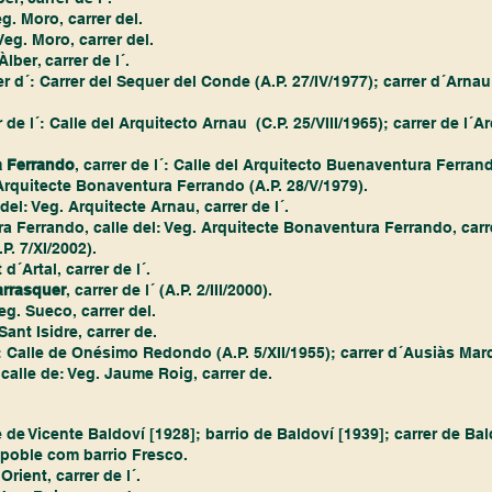
eg. Moro, carrer del.
Veg. Moro, carrer del.
Àlber, carrer de l´.
rer d´: Carrer del Sequer del Conde (A.P. 27/IV/1977); carrer d´Arnau
r de l´: Calle del Arquitecto Arnau  (C.P. 25/VIII/1965); carrer de l´
a Ferrando
, carrer de l´: Calle del Arquitecto Buenaventura Ferrand
l´Arquitecte Bonaventura Ferrando (A.P. 28/V/1979). 
del: Veg. Arquitecte Arnau, carrer de l´.
 Ferrando, calle del: Veg. Arquitecte Bonaventura Ferrando, carre
P. 7/XI/2002). 
 d´Artal, carrer de l´.
Carrasquer
, carrer de l´ (A.P. 2/III/2000).
eg. Sueco, carrer del.
 Sant Isidre, carrer de.
´: Calle de Onésimo Redondo (A.P. 5/XII/1955); carrer d´Ausiàs Marc
calle de: Veg. Jaume Roig, carrer de.
le de Vicente Baldoví [1928]; barrio de Baldoví [1939]; carrer de Bal
 poble com barrio Fresco.
rient, carrer de l´.