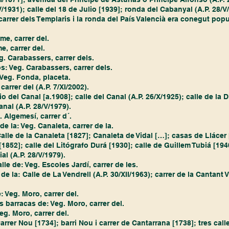
IV/1931); calle del 18 de Julio [1939]; ronda del Cabanyal (A.P. 28/V
carrer dels Templaris i la ronda del País Valencià era conegut pop
me, carrer del.
e, carrer del.
. Carabassers, carrer dels.
s: Veg. Carabassers, carrer dels.
 Veg. Fonda, placeta.
 carrer del (A.P. 7/XI/2002).
rio del Canal [a.1908]; calle del Canal (A.P. 26/X/1925); calle de la D
Canal (A.P. 28/V/1979). 
. Algemesí, carrer d´.
de la: Veg. Canaleta, carrer de la.
 Calle de la Canaleta [1827]; Canaleta de Vidal […]; casas de Llácer
1852]; calle del Litógrafo Durá [1930]; calle de Guillem Tubiá [194
al (A.P. 28/V/1979).  
lle de: Veg. Escoles Jardí, carrer de les.
r de la: Calle de La Vendrell (A.P. 30/XII/1963); carrer de la Cantant V
 Veg. Moro, carrer del.
s barracas de: Veg. Moro, carrer del.
eg. Moro, carrer del.
Carrer Nou [1734]; barri Nou i carrer de Cantarrana [1738]; tres calle