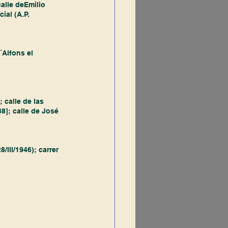
calle deEmilio 
ial (A.P. 
´Alfons el 
 calle de las 
38]; calle de José 
/III/1946); carrer 