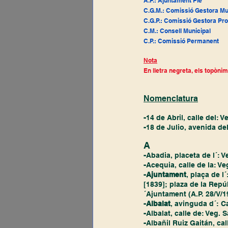
A.P.: Ajuntament Ple
C.G.M.: Comissió Gestora Mu
C.G.P.: Comissió Gestora Pro
C.M.: Consell Municipal
C.P.: Comissió Permanent
Nota
En lletra negreta, els topòni
Nomenclatura
-
14 de Abril, calle del: 
-
18 de Julio, avenida de
A
-
Abadia, placeta de l´: V
-
Acequia, calle de la: Ve
-Ajuntament
, plaça de l
[1839]; plaza de la Repúb
´Ajuntament (A.P. 28/V/1
-Albalat
, avinguda d´: Ca
-
Albalat, calle de: Veg. S
-
Albañil Ruiz Gaitán, cal