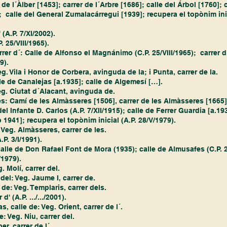
í de l´Àlber [1453]; carrer de l´Arbre [1686]; calle del Árbol [1760]; 
;  calle del General Zumalacárregui [1939]; recupera el topònim inic
 (A.P. 7/XI/2002).
P. 25/VIII/1965).
arrer d´: Calle de Alfonso el Magnánimo (C.P. 25/VIII/1965);  carrer d
9).
eg. Vila i Honor de Corbera, avinguda de la; i Punta, carrer de la.
alle de Canalejas [a.1935]; calle de Algemesí […].
eg. Ciutat d´Alacant, avinguda de.
les: Camí de les Almàsseres [1506], carrer de les Almàsseres [1665];
el Infante D. Carlos (A.P. 7/XII/1915); calle de Ferrer Guardia [a.19
1941]; recupera el topònim inicial (A.P. 28/V/1979). 
 Veg. Almàsseres, carrer de les.
A.P. 3/I/1991).
 calle de Don Rafael Font de Mora (1935); calle de Almusafes (C.P. 28
/1979).
. Molí, carrer del.
 del: Veg. Jaume I, carrer de.
de: Veg. Templaris, carrer dels.
r d' (A.P. .../.../2001).
 calle de: Veg. Orient, carrer de l´.
e: Veg. Niu, carrer del.
er, carrer de l´.