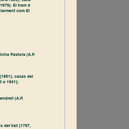
/1979). El tram d
ularment com El 
ivina Pastora (A.P. 
 [1851]; casas del 
0 o 1941]; 
endrell (A.P. 
s del Vall [1797, 