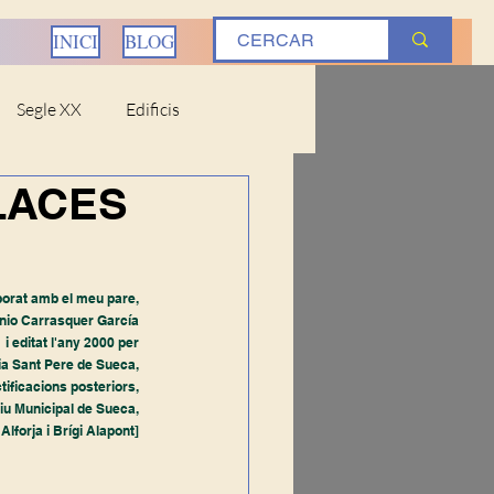
INICI
BLOG
Segle XX
Edificis
LACES
ostums
Ribera Baixa
aborat amb el meu pare,
nio Carrasquer García
i editat l'any 2000 per
ria Sant Pere de Sueca,
iteratura
Ciències
ificacions posteriors,
xiu Municipal de Sueca,
Alforja i Brígi Alapont]