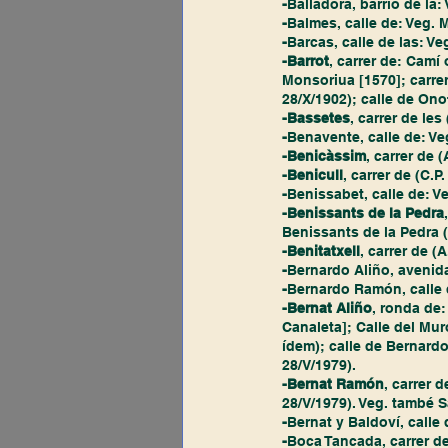
-
Balladora, barrio de la: 
-
Balmes, calle de: Veg. M
-
Barcas, calle de las: Veg
-Barrot
, carrer de: Camí
Monsoriua [1570]; carrer 
28/X/1902); calle de Onof
-Bassetes
, carrer de les 
-
Benavente, calle de: Ve
-Benicàssim
, carrer de (
-Benicull
, carrer de (C.P.
-
Benissabet, calle de: V
-Benissants de la Pedra
Benissants de la Pedra (
-Benitatxell
, carrer de (A
-
Bernardo Aliño, avenida
-
Bernardo Ramón, calle d
-Bernat Aliño
, ronda de:
Canaleta]; Calle del Mur
ídem); calle de Bernardo 
28/V/1979).
-Bernat Ramón
, carrer 
28/V/1979). Veg. també S
-
Bernat y Baldoví, calle 
-
Boca Tancada, carrer de: