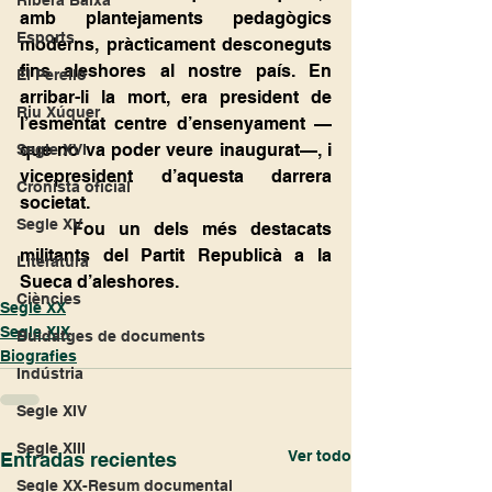
Ribera Baixa
amb plantejaments pedagògics 
Esports
moderns, pràcticament desconeguts 
fins aleshores al nostre país. En 
El Perelló
arribar-li la mort, era president de 
Riu Xúquer
l’esmentat centre d’ensenyament —
que no va poder veure inaugurat—, i 
Segle XVI
vicepresident d’aquesta darrera 
Cronista oficial
societat.
Segle XV
	Fou un dels més destacats 
militants del Partit Republicà a la 
Literatura
Sueca d’aleshores.
Ciències
Segle XX
Segle XIX
Buidatges de documents
Biografies
Indústria
Segle XIV
Segle XIII
Ver todo
Entradas recientes
Segle XX-Resum documental