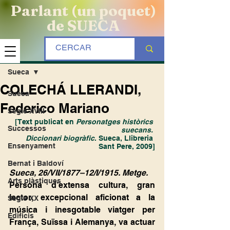
Parlant (un poquet)
de SUECA
Entrada
Sueca
COLECHÁ LLERANDI,
Sueca
Federico Mariano
Segle XVIII
[Text publicat en 
Personatges històrics 
Successos
suecans. 
Diccionari biogràfic
. Sueca, Llibreria 
Ensenyament
Sant Pere, 2009]
Bernat i Baldoví
Sueca, 26/VII/1877–12/I/1915. Metge.
Arts plàstiques
Persona d’extensa cultura, gran 
lector, excepcional aficionat a la 
Segle XX
música i inesgotable viatger per 
Edificis
França, Suïssa i Alemanya, va actuar 