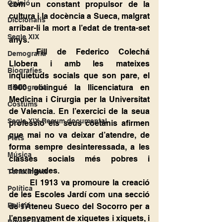
Opinió
com un constant propulsor de la 
cultura i la docència a Sueca, malgrat 
Diccionaris
arribar-li la mort a l’edat de trenta-set 
Segle XIX
anys.
	Fill de Federico Colechá 
Demografia
Llobera i amb les mateixes 
Biografies
inquietuds socials que son pare, el 
1900 obtingué la llicenciatura en 
Bibliografia
Medicina i Cirurgia per la Universitat 
Costums
de Valencia. En l’exercici de la seua 
Segle XIX-Resum documental
professió els seus coetànis afirmen 
que mai no va deixar d’atendre, de 
Plets
forma sempre desinteressada, a les 
Música
classes socials més pobres i 
desvalgudes.
Terratinents
	El 1913 va promoure la creació 
Política
de les Escoles Jardí com una secció 
Religió
de l’Ateneu Sueco del Socorro per a 
l’ensenyament de xiquetes i xiquets, i 