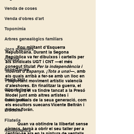
Venda de coses
Venda d'obres d'art
Toponímia
Arbres genealògics familiars
	Fou militant d’Esquerra 
Jocs populars
Republicana. Durant la Segona 
República va fer dibuixos i cartells per 
Cultura
als sindicats UGT i CNT —el més 
conegut titulat 
Per la independència i 
Espectacles
llibertat d’Espanya. ¡Tots a una!
—, amb 
els quals arribà a fer-se amb un lloc en 
Segle XVII
l’important moviment artístic valencià 
d’aleshores. En finalitzar la guerra, el 
Climatologia
nou règim el va tindre tancat a la Presó 
Model junt amb altres artistes i 
Cartografia
intel·lectuals de la seua generació, com 
els escultors suecans Vicente Beltrán i 
Alfredo Torán.
Erotisme
Filatelia
	Quan va obtindre la llibertat sense 
càrrecs, tornà a obrir el seu taller per a 
Numismática
centrar-se ara en la pintura de ventalls 