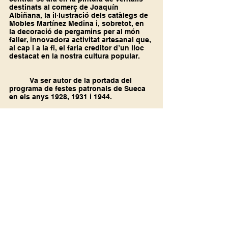
destinats al comerç de Joaquín 
Albiñana, la il·lustració dels catàlegs de 
Mobles Martínez Medina i, sobretot, en 
la decoració de pergamins per al món 
faller, innovadora activitat artesanal que, 
al cap i a la fi, el faria creditor d’un lloc 
destacat en la nostra cultura popular.
	Va ser autor de la portada del 
programa de festes patronals de Sueca 
en els anys 1928, 1931 i 1944.
Segle XX
Biografies
Arts plàstiques
Ver todo
Entradas recientes