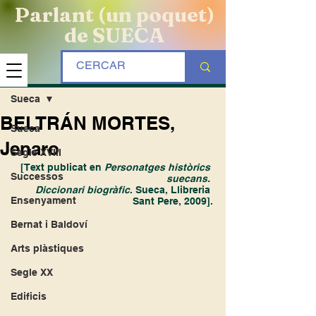
Parlant (un poquet)
de SUECA
Entrada
Sueca
BELTRÁN MORTES,
Sueca
Jenaro
Segle XVIII
[Text publicat en 
Personatges històrics 
Successos
suecans. 
Diccionari biogràfic
. Sueca, Llibreria 
Ensenyament
Sant Pere, 2009].
Bernat i Baldoví
Arts plàstiques
Segle XX
Edificis