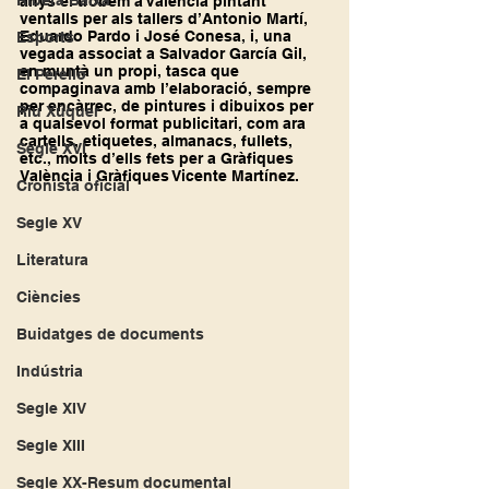
Ribera Baixa
anys el trobem a València pintant 
ventalls per als tallers d’Antonio Martí, 
Eduardo Pardo i José Conesa, i, una 
Esports
vegada associat a Salvador García Gil, 
en muntà un propi, tasca que 
El Perelló
compaginava amb l’elaboració, sempre 
per encàrrec, de pintures i dibuixos per 
Riu Xúquer
a qualsevol format publicitari, com ara 
cartells, etiquetes, almanacs, fullets, 
Segle XVI
etc., molts d’ells fets per a Gràfiques 
València i Gràfiques Vicente Martínez.
Cronista oficial
Segle XV
Literatura
Ciències
Buidatges de documents
Indústria
Segle XIV
Segle XIII
Segle XX-Resum documental