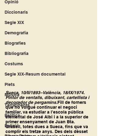
Opinió
Diccionaris
Segle XIX
Demografia
Biografies
Bibliografia
Costums
Segle XIX-Resum documental
Plets
Sueca. 10/II/1893–València, 18/IX/1974. 
Música
Pintor de ventalls, dibuixant, cartellista i 
decorador de pergamins.
Fill de forners 
Terratinents
que no volgué continuar el negoci 
familiar, va estudiar a l’escola pública 
Política
elemental de José Albi i a la superior de 
primer ensenyament de Juan Bta. 
Religió
Granell, totes dues a Sueca, fins que va 
complir els tretze anys. Des dels dèsset 