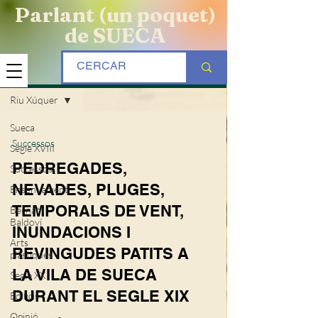
Parlant (un poquet)
de SUECA
BLOG
Riu Xúquer
Sueca
Successos
Segle XVIII
PEDREGADES,
Successos
NEVADES, PLUGES,
Ensenyament
TEMPORALS DE VENT,
Bernat i
Baldoví
INUNDACIONS I
Arts
REVINGUDES PATITS A
plàstiques
LA VILA DE SUECA
Segle XX
DURANT EL SEGLE XIX
Edificis
Opinió