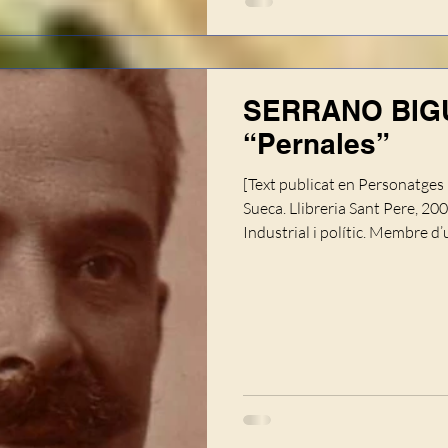
SERRANO BIGU
“Pernales”
[Text publicat en Personatges h
Sueca. Llibreria Sant Pere, 2
Industrial i polític. Membre d
econòmics dedicada a la molin
humanística, poc habitual en 
l’escola per a endinsar-se en e
aptituds prompte aconseguí pre
fou l’admi