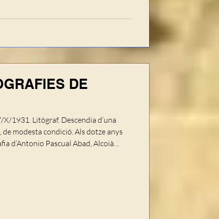
OGRAFIES DE
7/X/1931. Litògraf. Descendia d’una
, de modesta condició. Als dotze anys
afia d’Anto­nio Pascual Abad, Alcoià
préstec de dues-centes pessetes adquirí
rar-se únicament i exclusiva a la
t de la capital valenciana, encara que al
 aquest treball amb l’ocupació anterior,