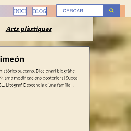
INICI
BLOG
Arts plàstiques
rafia
Biografies
Simeón
històrics suecans. Diccionari biogràfic.
Música
Terratinents
09, amb modificacions posteriors] Sueca,
1. Litògraf. Descendia d’una família
desta condició. Als dotze anys començà
úquer
Segle XVI
to­nio Pascual Abad, Alcoià establert a
dues-centes pessetes adquirí una premsa
ament i exclusiva a la producció de
de documents