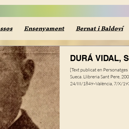
ssos
Ensenyament
Bernat i Baldoví
inió
Diccionaris
Segle XIX
Demog
DURÁ VIDAL, 
[Text publicat en Personatges 
Segle XIX-Resum documental
Plets
Sueca. Llibreria Sant Pere, 20
24/III/1849–València, 7/X/193
d’immigrants murcians, de mo
ra Baixa
Esports
El Perelló
Riu X
a treballar a la litografia d’An
València. Amb un préstec de 
i pedres per a centrar-se únic
XV
Literatura
Ciències
Buidatges 