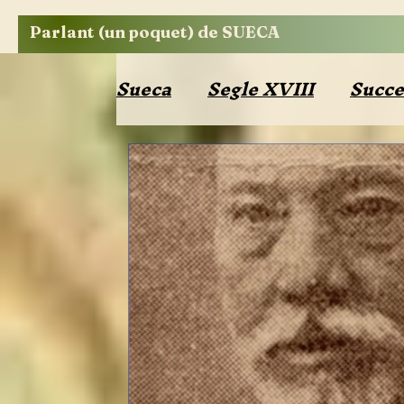
Parlant (un poquet) de SUECA
Sueca
Segle XVIII
Succe
Segle XX
Edificis
Op
Bibliografia
Costums
Política
Religió
Ribe
Cronista oficial
Segle 