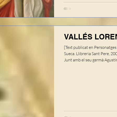
VALLÉS LORENT
[Text publicat en Personatges 
Sueca. Llibreria Sant Pere, 2
Junt amb el seu germà Agustín
passatge Vallés, l’any 1860. E
fou regidor de la Corporació m
tenia el títol honorífic de Coma
propietari de la popular botig
com