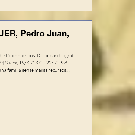
ER, Pedro Juan,
istòrics suecans. Diccionari biogràfic .
009] Sueca, 19/XI/1871–22/I/1936.
’una família sense massa recursos
eria, però amb una sòlida formació
aquells temps, Pedro Juan Serrano deixà
l món laboral, on gràcies a les seues
stigi social. Entre altres ocupacions,