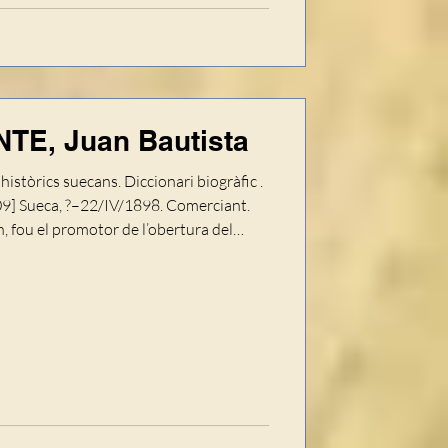
E, Juan Bautista
històrics suecans. Diccionari biogràfic .
009] Sueca, ?–22/IV/1898. Comerciant.
, fou el promotor de l’obertura del
ra un dels majors contribuents locals,
unicipal durant algunes legislatures i
nador d’Isabel la Catòlica. Era
a del carrer de Sant Cristòfol coneguda