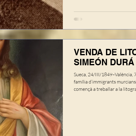
VENDA DE LIT
SIMEÓN DURÁ
Sueca, 24/III/1849–València, 
família d’immigrants murcians
començà a treballar a la litogr
establert a València. Amb un 
una premsa i pedres per a cent
producció de naips en un porxe
principi hagué de simultanejar
fins